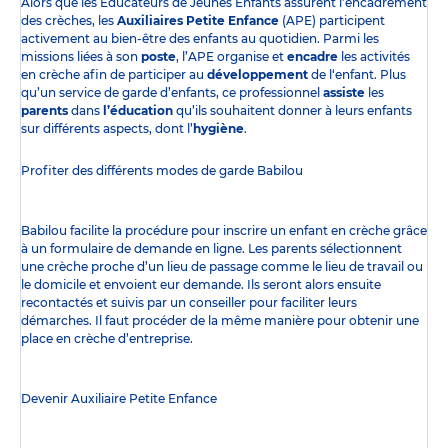
Alors que les Éducateurs de Jeunes Enfants assurent l’encadrement
des crèches, les
Auxiliaires Petite Enfance
(APE) participent
activement au bien-être des enfants au quotidien. Parmi les
missions liées à son
poste
, l’APE organise et
encadre
les activités
en crèche afin de participer au
développement
de l‘enfant. Plus
qu’un service de garde d’enfants, ce professionnel
assiste
les
parents
dans
l’éducation
qu’ils souhaitent donner à leurs enfants
sur différents aspects, dont l’
hygiène
.
Profiter des
différents modes de garde
Babilou
Babilou facilite la procédure pour inscrire un enfant en crèche grâce
à un formulaire de demande en ligne. Les parents sélectionnent
une crèche proche d’un lieu de passage comme le lieu de travail ou
le domicile et envoient eur demande. Ils seront alors ensuite
recontactés et suivis par un conseiller pour faciliter leurs
démarches. Il faut procéder de la même manière pour obtenir une
place en crèche d’entreprise.
Devenir Auxiliaire Petite Enfance