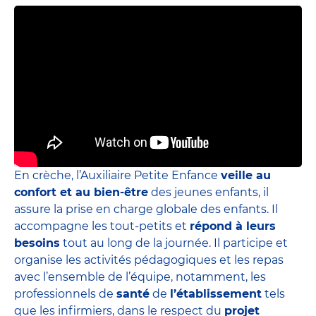
En crèche, l’Auxiliaire Petite Enfance
veille au
confort et au bien-être
des jeunes enfants, il
assure la prise en charge globale des enfants. Il
accompagne les tout-petits et
répond à leurs
besoins
tout au long de la journée. Il participe et
organise les activités pédagogiques et les repas
avec l’ensemble de l’équipe, notamment, les
professionnels de
santé
de
l’établissement
tels
que les infirmiers, dans le respect du
projet