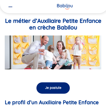
Vous
Accueil
Travailler chez Babilou
Le métier d’Auxiliaire Petite En
êtes
ici
Le métier d’Auxiliaire Petite Enfance
en crèche Babilou
Je postule
Le profil d’un Auxiliaire Petite Enfance