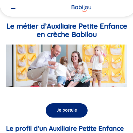
Vous
Accueil
Travailler chez Babilou
Le métier d’Auxiliaire Petite En
êtes
ici
Le métier d’Auxiliaire Petite Enfance
en crèche Babilou
Je postule
Le profil d’un Auxiliaire Petite Enfance