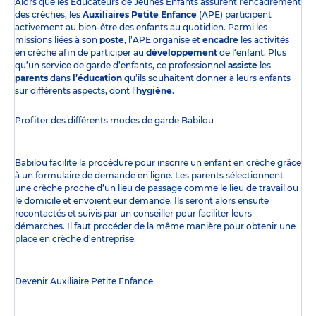
Alors que les Éducateurs de Jeunes Enfants assurent l’encadrement
des crèches, les
Auxiliaires Petite Enfance
(APE) participent
activement au bien-être des enfants au quotidien. Parmi les
missions liées à son
poste
, l’APE organise et
encadre
les activités
en crèche afin de participer au
développement
de l‘enfant. Plus
qu’un service de garde d’enfants, ce professionnel
assiste
les
parents
dans
l’éducation
qu’ils souhaitent donner à leurs enfants
sur différents aspects, dont l’
hygiène
.
Profiter des
différents modes de garde
Babilou
Babilou facilite la procédure pour inscrire un enfant en crèche grâce
à un formulaire de demande en ligne. Les parents sélectionnent
une crèche proche d’un lieu de passage comme le lieu de travail ou
le domicile et envoient eur demande. Ils seront alors ensuite
recontactés et suivis par un conseiller pour faciliter leurs
démarches. Il faut procéder de la même manière pour obtenir une
place en crèche d’entreprise.
Devenir Auxiliaire Petite Enfance