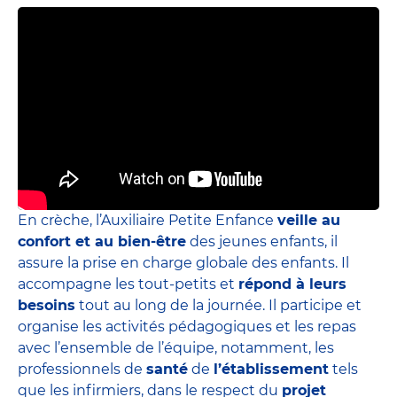
En crèche, l’Auxiliaire Petite Enfance
veille au
confort et au bien-être
des jeunes enfants, il
assure la prise en charge globale des enfants. Il
accompagne les tout-petits et
répond à leurs
besoins
tout au long de la journée. Il participe et
organise les activités pédagogiques et les repas
avec l’ensemble de l’équipe, notamment, les
professionnels de
santé
de
l’établissement
tels
que les infirmiers, dans le respect du
projet