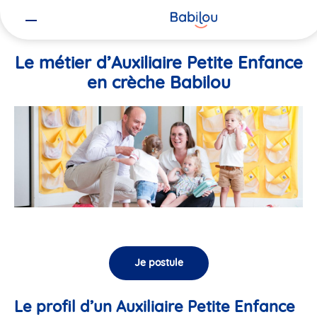
Vous
Accueil
Travailler chez Babilou
Le métier d’Auxiliaire Petite En
êtes
ici
Le métier d’Auxiliaire Petite Enfance
en crèche Babilou
Je postule
Le profil d’un Auxiliaire Petite Enfance