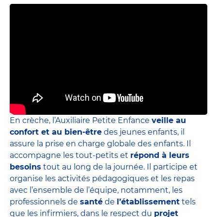
En crèche, l’Auxiliaire Petite Enfance
veille au
confort et au bien-être
des jeunes enfants, il
assure la prise en charge globale des enfants. Il
accompagne les tout-petits et
répond à leurs
besoins
tout au long de la journée. Il participe et
organise les activités pédagogiques et les repas
avec l’ensemble de l’équipe, notamment, les
professionnels de
santé
de
l’établissement
tels
que les infirmiers, dans le respect du
projet