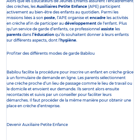
Alors que les Éducateurs de Jeunes Enfants assurent l’encadrement
des crèches, les
Auxiliaires Petite Enfance
(APE) participent
activement au bien-être des enfants au quotidien. Parmi les
missions liées à son
poste
, l’APE organise et
encadre
les activités
en crèche afin de participer au
développement
de l‘enfant. Plus
qu’un service de garde d’enfants, ce professionnel
assiste
les
parents
dans
l’éducation
qu’ils souhaitent donner à leurs enfants
sur différents aspects, dont l’
hygiène
.
Profiter des
différents modes de garde
Babilou
Babilou facilite la procédure pour inscrire un enfant en crèche grâce
à un formulaire de demande en ligne. Les parents sélectionnent
une crèche proche d’un lieu de passage comme le lieu de travail ou
le domicile et envoient eur demande. Ils seront alors ensuite
recontactés et suivis par un conseiller pour faciliter leurs
démarches. Il faut procéder de la même manière pour obtenir une
place en crèche d’entreprise.
Devenir Auxiliaire Petite Enfance