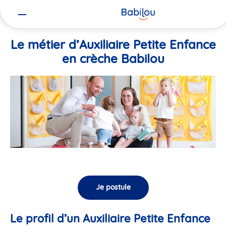
Vous
Accueil
Travailler chez Babilou
Le métier d’Auxiliaire Petite En
êtes
ici
Le métier d’Auxiliaire Petite Enfance
en crèche Babilou
Je postule
Le profil d’un Auxiliaire Petite Enfance