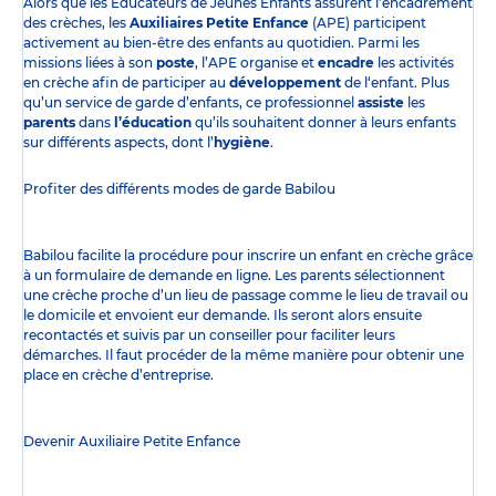
Alors que les Éducateurs de Jeunes Enfants assurent l’encadrement
des crèches, les
Auxiliaires Petite Enfance
(APE) participent
activement au bien-être des enfants au quotidien. Parmi les
missions liées à son
poste
, l’APE organise et
encadre
les activités
en crèche afin de participer au
développement
de l‘enfant. Plus
qu’un service de garde d’enfants, ce professionnel
assiste
les
parents
dans
l’éducation
qu’ils souhaitent donner à leurs enfants
sur différents aspects, dont l’
hygiène
.
Profiter des
différents modes de garde
Babilou
Babilou facilite la procédure pour inscrire un enfant en crèche grâce
à un formulaire de demande en ligne. Les parents sélectionnent
une crèche proche d’un lieu de passage comme le lieu de travail ou
le domicile et envoient eur demande. Ils seront alors ensuite
recontactés et suivis par un conseiller pour faciliter leurs
démarches. Il faut procéder de la même manière pour obtenir une
place en crèche d’entreprise.
Devenir Auxiliaire Petite Enfance