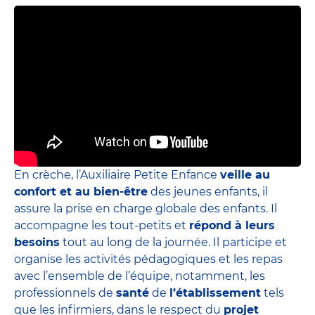
En crèche, l’Auxiliaire Petite Enfance
veille au
confort et au bien-être
des jeunes enfants, il
assure la prise en charge globale des enfants. Il
accompagne les tout-petits et
répond à leurs
besoins
tout au long de la journée. Il participe et
organise les activités pédagogiques et les repas
avec l’ensemble de l’équipe, notamment, les
professionnels de
santé
de
l’établissement
tels
que les infirmiers, dans le respect du
projet