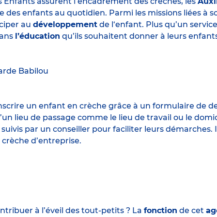
s Enfants assurent l’encadrement des crèches, les
Auxi
e des enfants au quotidien. Parmi les missions liées à 
iciper au
développement
de l‘enfant. Plus qu’un servic
ans
l’éducation
qu’ils souhaitent donner à leurs enfants
arde
Babilou
 inscrire un enfant en crèche grâce à un formulaire de 
un lieu de passage comme le lieu de travail ou le domic
 suivis par un conseiller pour faciliter leurs démarches.
 crèche d’entreprise.
ribuer à l’éveil des tout-petits ? La
fonction
de cet
ag