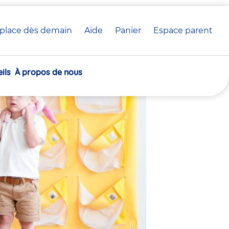
place dès demain
Aide
Panier
crèche(s)
Espace parent
 crèche Babilou
sélectionnée(s)
ils
À propos de nous