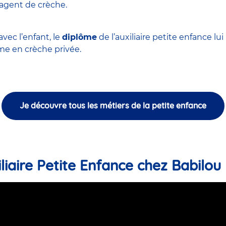
'agent de crèche
.
vec l’enfant, le
diplôme
de l’auxiliaire petite enfance l
 en crèche privée.
Je découvre tous les métiers de la petite enfance
liaire Petite Enfance chez Babilou