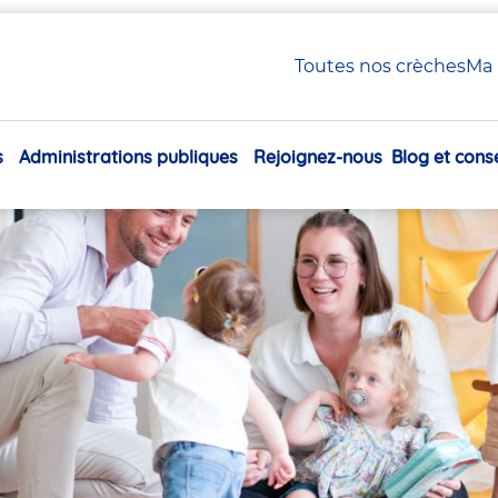
 Petite Enfance en crèche Babilou
Toutes nos crèches
Ma 
xiliaire Petite Enfance en
s
Administrations publiques
Rejoignez-nous
Blog et conse
Navigation
principale