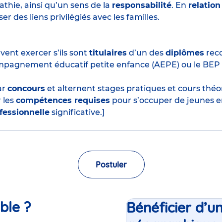
thie, ainsi qu’un sens de la
responsabilité
. En
relation
r des liens privilégiés avec les familles.
ent exercer s’ils sont
titulaires
d’un des
diplômes
reco
mpagnement éducatif petite enfance (AEPE) ou le BEP
ar
concours
et alternent stages pratiques et cours thé
 les
compétences requises
pour s’occuper de jeunes e
fessionnelle
significative.]
Postuler
ble ?
Bénéficier d’u