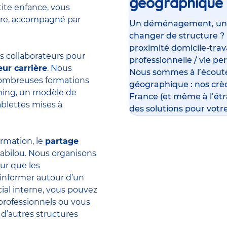
géographique
tite enfance, vous
ière, accompagné par
Un déménagement, un su
changer de structure ?
proximité domicile-travai
 collaborateurs pour
professionnelle / vie pe
eur carrière
. Nous
Nous sommes à l’écoute
 nombreuses formations
géographique : nos crè
rning, un modèle de
France (et même à l’ét
ablettes mises à
des solutions pour votre
ormation, le
partage
abilou. Nous organisons
ur que les
’informer autour d’un
ial interne, vous pouvez
professionnels ou vous
 d’autres structures