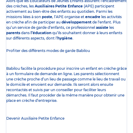
Alors que les Éducateurs de Jeunes Enfants assurent l’encadrement
des crèches, les
Auxiliaires Petite Enfance
(APE) participent
activement au bien-être des enfants au quotidien. Parmi les
missions liées à son
poste
, l’APE organise et
encadre
les activités
en crèche afin de participer au
développement
de l‘enfant. Plus
qu’un service de garde d’enfants, ce professionnel
assiste
les
parents
dans
l’éducation
qu’ils souhaitent donner à leurs enfants
sur différents aspects, dont l’
hygiène
.
Profiter des
différents modes de garde
Babilou
Babilou facilite la procédure pour inscrire un enfant en crèche grâce
à un formulaire de demande en ligne. Les parents sélectionnent
une crèche proche d’un lieu de passage comme le lieu de travail ou
le domicile et envoient eur demande. Ils seront alors ensuite
recontactés et suivis par un conseiller pour faciliter leurs
démarches. Il faut procéder de la même manière pour obtenir une
place en crèche d’entreprise.
Devenir Auxiliaire Petite Enfance