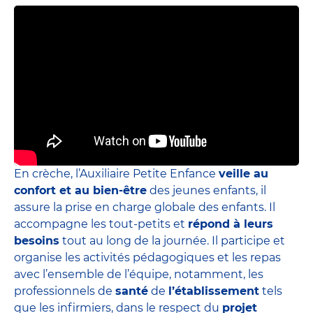
En crèche, l’Auxiliaire Petite Enfance
veille au
confort et au bien-être
des jeunes enfants, il
assure la prise en charge globale des enfants. Il
accompagne les tout-petits et
répond à leurs
besoins
tout au long de la journée. Il participe et
organise les activités pédagogiques et les repas
avec l’ensemble de l’équipe, notamment, les
professionnels de
santé
de
l’établissement
tels
que les infirmiers, dans le respect du
projet