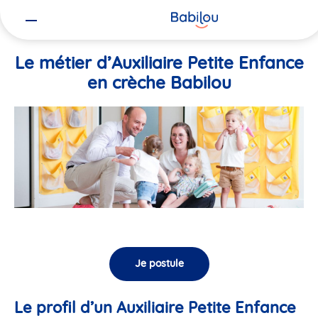
Vous
Accueil
Travailler chez Babilou
Le métier d’Auxiliaire Petite En
êtes
ici
Le métier d’Auxiliaire Petite Enfance
en crèche Babilou
Je postule
Le profil d’un Auxiliaire Petite Enfance