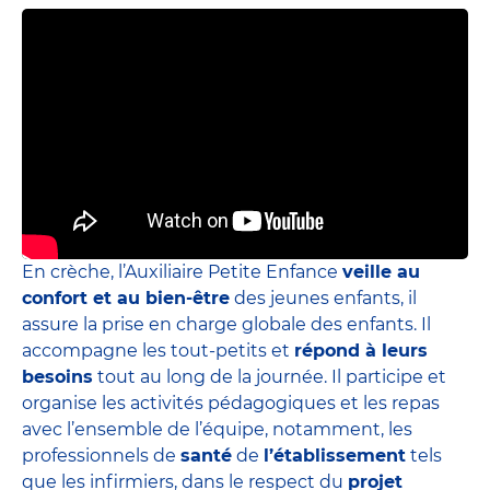
En crèche, l’Auxiliaire Petite Enfance
veille au
confort et au bien-être
des jeunes enfants, il
assure la prise en charge globale des enfants. Il
accompagne les tout-petits et
répond à leurs
besoins
tout au long de la journée. Il participe et
organise les activités pédagogiques et les repas
avec l’ensemble de l’équipe, notamment, les
professionnels de
santé
de
l’établissement
tels
que les infirmiers, dans le respect du
projet