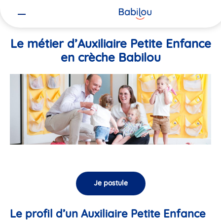
Vous
Accueil
Travailler chez Babilou
Le métier d’Auxiliaire Petite En
êtes
ici
Le métier d’Auxiliaire Petite Enfance
en crèche Babilou
Je postule
Le profil d’un Auxiliaire Petite Enfance