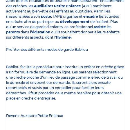
Alors que les Éducateurs de Jeunes Enfants assurent l’encadrement
des crèches, les
Auxiliaires Petite Enfance
(APE) participent
activement au bien-être des enfants au quotidien. Parmi les
missions liées à son
poste
, l’APE organise et
encadre
les activités
en crèche afin de participer au
développement
de l‘enfant. Plus
qu’un service de garde d’enfants, ce professionnel
assiste
les
parents
dans
l’éducation
qu’ils souhaitent donner à leurs enfants
sur différents aspects, dont l’
hygiène
.
Profiter des
différents modes de garde
Babilou
Babilou facilite la procédure pour inscrire un enfant en crèche grâce
à un formulaire de demande en ligne. Les parents sélectionnent
une crèche proche d’un lieu de passage comme le lieu de travail ou
le domicile et envoient eur demande. Ils seront alors ensuite
recontactés et suivis par un conseiller pour faciliter leurs
démarches. Il faut procéder de la même manière pour obtenir une
place en crèche d’entreprise.
Devenir Auxiliaire Petite Enfance