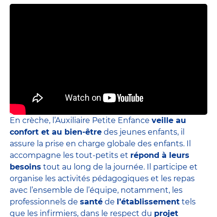
En crèche, l’Auxiliaire Petite Enfance
veille au
confort et au bien-être
des jeunes enfants, il
assure la prise en charge globale des enfants. Il
accompagne les tout-petits et
répond à leurs
besoins
tout au long de la journée. Il participe et
organise les activités pédagogiques et les repas
avec l’ensemble de l’équipe, notamment, les
professionnels de
santé
de
l’établissement
tels
que les infirmiers, dans le respect du
projet