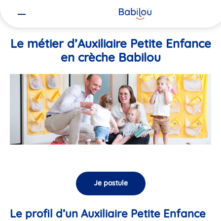
Vous
Accueil
Travailler chez Babilou
Le métier d’Auxiliaire Petite En
êtes
ici
Le métier d’Auxiliaire Petite Enfance
en crèche Babilou
Je postule
Le profil d’un Auxiliaire Petite Enfance