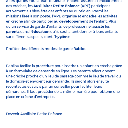
Alors que les Éducateurs de Jeunes Enfants assurent l’encadrement
des crèches, les
Auxiliaires Petite Enfance
(APE) participent
activement au bien-être des enfants au quotidien. Parmi les
missions liées à son
poste
, l’APE organise et
encadre
les activités
en crèche afin de participer au
développement
de l‘enfant. Plus
qu’un service de garde d’enfants, ce professionnel
assiste
les
parents
dans
l’éducation
qu’ils souhaitent donner à leurs enfants
sur différents aspects, dont l’
hygiène
.
Profiter des
différents modes de garde
Babilou
Babilou facilite la procédure pour inscrire un enfant en crèche grâce
à un formulaire de demande en ligne. Les parents sélectionnent
une crèche proche d’un lieu de passage comme le lieu de travail ou
le domicile et envoient eur demande. Ils seront alors ensuite
recontactés et suivis par un conseiller pour faciliter leurs
démarches. Il faut procéder de la même manière pour obtenir une
place en crèche d’entreprise.
Devenir Auxiliaire Petite Enfance