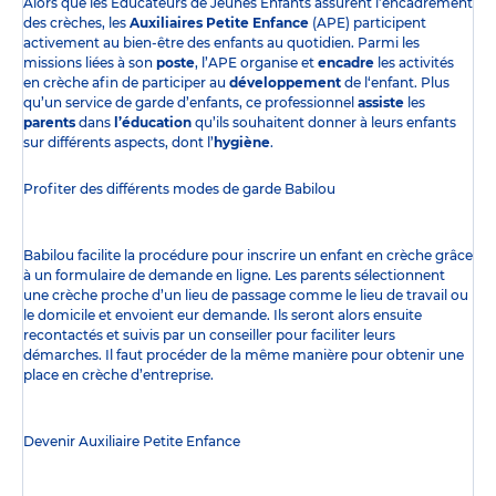
Alors que les Éducateurs de Jeunes Enfants assurent l’encadrement
des crèches, les
Auxiliaires Petite Enfance
(APE) participent
activement au bien-être des enfants au quotidien. Parmi les
missions liées à son
poste
, l’APE organise et
encadre
les activités
en crèche afin de participer au
développement
de l‘enfant. Plus
qu’un service de garde d’enfants, ce professionnel
assiste
les
parents
dans
l’éducation
qu’ils souhaitent donner à leurs enfants
sur différents aspects, dont l’
hygiène
.
Profiter des
différents modes de garde
Babilou
Babilou facilite la procédure pour inscrire un enfant en crèche grâce
à un formulaire de demande en ligne. Les parents sélectionnent
une crèche proche d’un lieu de passage comme le lieu de travail ou
le domicile et envoient eur demande. Ils seront alors ensuite
recontactés et suivis par un conseiller pour faciliter leurs
démarches. Il faut procéder de la même manière pour obtenir une
place en crèche d’entreprise.
Devenir Auxiliaire Petite Enfance