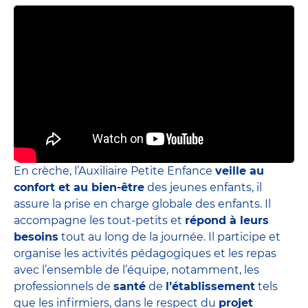
En crèche, l’Auxiliaire Petite Enfance
veille au
confort et au bien-être
des jeunes enfants, il
assure la prise en charge globale des enfants. Il
accompagne les tout-petits et
répond à leurs
besoins
tout au long de la journée. Il participe et
organise les activités pédagogiques et les repas
avec l’ensemble de l’équipe, notamment, les
professionnels de
santé
de
l’établissement
tels
que les infirmiers, dans le respect du
projet