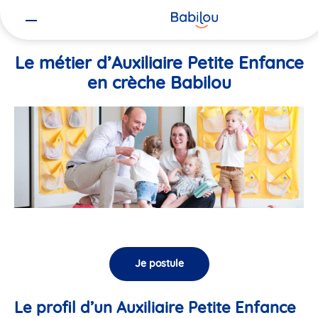
Vous
Accueil
Travailler chez Babilou
Le métier d’Auxiliaire Petite En
êtes
ici
Le métier d’Auxiliaire Petite Enfance
en crèche Babilou
Je postule
Le profil d’un Auxiliaire Petite Enfance