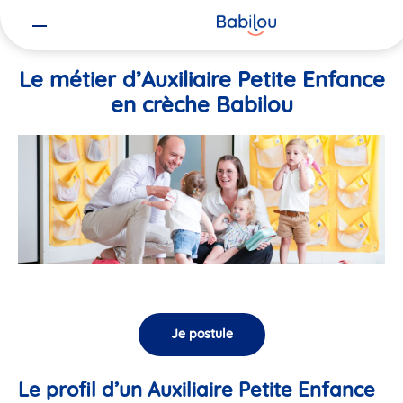
Vous
Accueil
Travailler chez Babilou
Le métier d’Auxiliaire Petite En
êtes
ici
Le métier d’Auxiliaire Petite Enfance
en crèche Babilou
Je postule
Le profil d’un Auxiliaire Petite Enfance