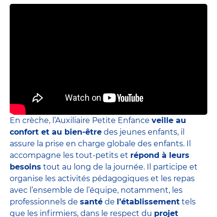
En crèche, l’Auxiliaire Petite Enfance
veille au
confort et au bien-être
des jeunes enfants, il
assure la prise en charge globale des enfants. Il
accompagne les tout-petits et
répond à leurs
besoins
tout au long de la journée. Il participe et
organise les activités pédagogiques et les repas
avec l’ensemble de l’équipe, notamment, les
professionnels de
santé
de
l’établissement
tels
que les infirmiers, dans le respect du
projet