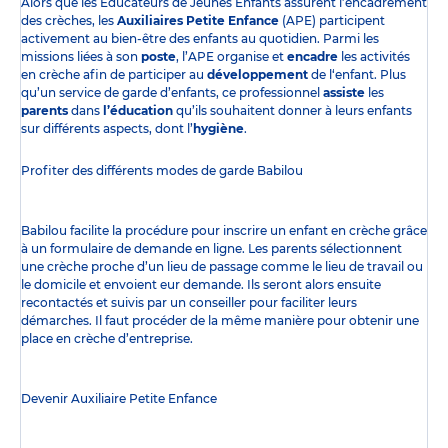
Alors que les Éducateurs de Jeunes Enfants assurent l’encadrement
des crèches, les
Auxiliaires Petite Enfance
(APE) participent
activement au bien-être des enfants au quotidien. Parmi les
missions liées à son
poste
, l’APE organise et
encadre
les activités
en crèche afin de participer au
développement
de l‘enfant. Plus
qu’un service de garde d’enfants, ce professionnel
assiste
les
parents
dans
l’éducation
qu’ils souhaitent donner à leurs enfants
sur différents aspects, dont l’
hygiène
.
Profiter des
différents modes de garde
Babilou
Babilou facilite la procédure pour inscrire un enfant en crèche grâce
à un formulaire de demande en ligne. Les parents sélectionnent
une crèche proche d’un lieu de passage comme le lieu de travail ou
le domicile et envoient eur demande. Ils seront alors ensuite
recontactés et suivis par un conseiller pour faciliter leurs
démarches. Il faut procéder de la même manière pour obtenir une
place en crèche d’entreprise.
Devenir Auxiliaire Petite Enfance