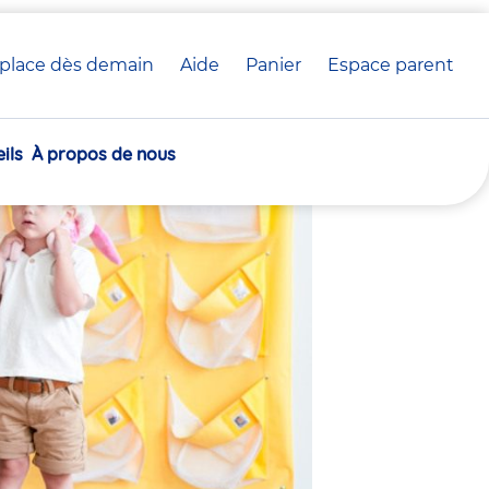
place dès demain
Aide
Panier
crèche(s)
Espace parent
 crèche Babilou
sélectionnée(s)
ils
À propos de nous