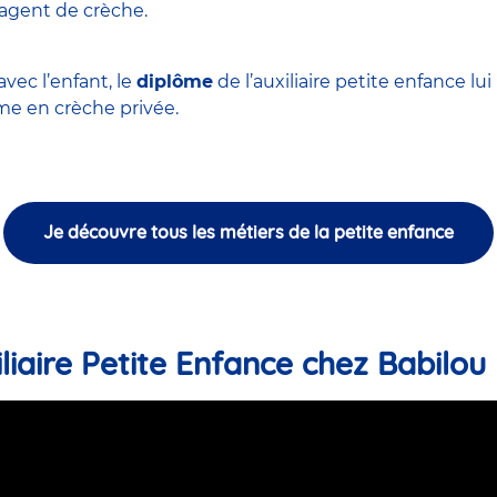
'agent de crèche
.
vec l’enfant, le
diplôme
de l’auxiliaire petite enfance l
 en crèche privée.
Je découvre tous les métiers de la petite enfance
liaire Petite Enfance chez Babilou