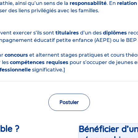
thie, ainsi qu’un sens de la
responsabilité
. En
relation
r des liens privilégiés avec les familles.
ent exercer s’ils sont
titulaires
d’un des
diplômes
reco
mpagnement éducatif petite enfance (AEPE) ou le BEP
ar
concours
et alternent stages pratiques et cours thé
 les
compétences requises
pour s’occuper de jeunes e
fessionnelle
significative.]
Postuler
ble ?
Bénéficier d’u