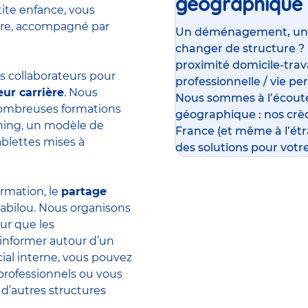
géographique
tite enfance, vous
ière, accompagné par
Un déménagement, un su
changer de structure ?
proximité domicile-travai
 collaborateurs pour
professionnelle / vie pe
eur carrière
. Nous
Nous sommes à l’écoute
 nombreuses formations
géographique : nos crè
rning, un modèle de
France (et même à l’ét
ablettes mises à
des solutions pour votre
ormation, le
partage
abilou. Nous organisons
ur que les
’informer autour d’un
ial interne, vous pouvez
professionnels ou vous
 d’autres structures