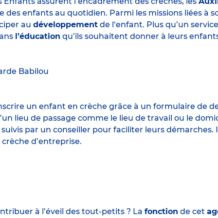
s Enfants assurent l’encadrement des crèches, les
Auxi
e des enfants au quotidien. Parmi les missions liées à 
iciper au
développement
de l‘enfant. Plus qu’un servic
ans
l’éducation
qu’ils souhaitent donner à leurs enfants
arde
Babilou
 inscrire un enfant en crèche grâce à un formulaire de 
un lieu de passage comme le lieu de travail ou le domic
 suivis par un conseiller pour faciliter leurs démarches.
 crèche d’entreprise.
ribuer à l’éveil des tout-petits ? La
fonction
de cet
ag