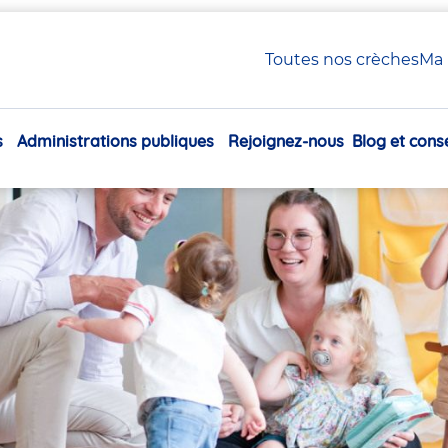
 Petite Enfance en crèche Babilou
Toutes nos crèches
Ma 
xiliaire Petite Enfance en
s
Administrations publiques
Rejoignez-nous
Blog et conse
Navigation
principale