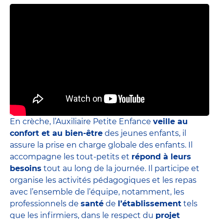
En crèche, l’Auxiliaire Petite Enfance
veille au
confort et au bien-être
des jeunes enfants, il
assure la prise en charge globale des enfants. Il
accompagne les tout-petits et
répond à leurs
besoins
tout au long de la journée. Il participe et
organise les activités pédagogiques et les repas
avec l’ensemble de l’équipe, notamment, les
professionnels de
santé
de
l’établissement
tels
que les infirmiers, dans le respect du
projet