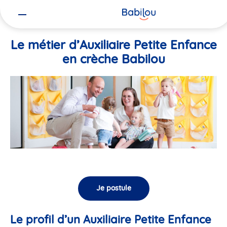
Vous
Accueil
Travailler chez Babilou
Le métier d’Auxiliaire Petite En
êtes
ici
Le métier d’Auxiliaire Petite Enfance
en crèche Babilou
Je postule
Le profil d’un Auxiliaire Petite Enfance