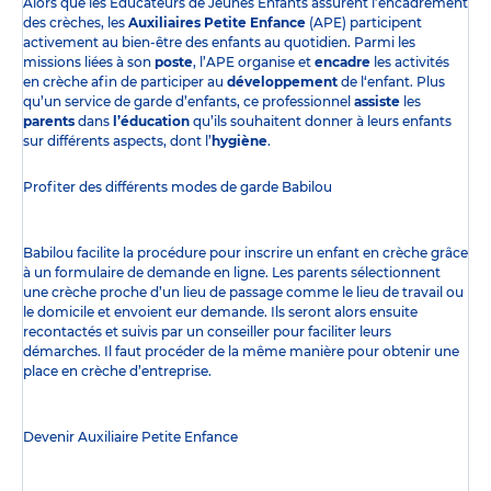
Alors que les Éducateurs de Jeunes Enfants assurent l’encadrement
des crèches, les
Auxiliaires Petite Enfance
(APE) participent
activement au bien-être des enfants au quotidien. Parmi les
missions liées à son
poste
, l’APE organise et
encadre
les activités
en crèche afin de participer au
développement
de l‘enfant. Plus
qu’un service de garde d’enfants, ce professionnel
assiste
les
parents
dans
l’éducation
qu’ils souhaitent donner à leurs enfants
sur différents aspects, dont l’
hygiène
.
Profiter des
différents modes de garde
Babilou
Babilou facilite la procédure pour inscrire un enfant en crèche grâce
à un formulaire de demande en ligne. Les parents sélectionnent
une crèche proche d’un lieu de passage comme le lieu de travail ou
le domicile et envoient eur demande. Ils seront alors ensuite
recontactés et suivis par un conseiller pour faciliter leurs
démarches. Il faut procéder de la même manière pour obtenir une
place en crèche d’entreprise.
Devenir Auxiliaire Petite Enfance