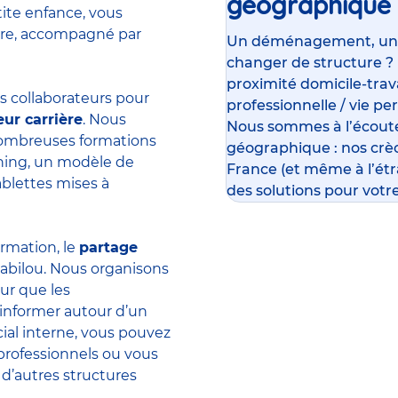
géographique
tite enfance, vous
ière, accompagné par
Un déménagement, un su
changer de structure ?
proximité domicile-travai
 collaborateurs pour
professionnelle / vie pe
eur carrière
. Nous
Nous sommes à l’écoute
 nombreuses formations
géographique : nos crè
rning, un modèle de
France (et même à l’ét
ablettes mises à
des solutions pour votre
ormation, le
partage
abilou. Nous organisons
ur que les
’informer autour d’un
ial interne, vous pouvez
professionnels ou vous
 d’autres structures