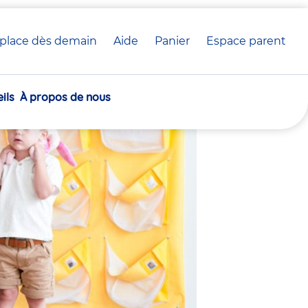
place dès demain
Aide
Panier
crèche(s)
Espace parent
 crèche Babilou
sélectionnée(s)
ils
À propos de nous