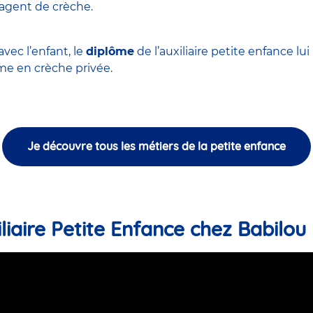
'agent de crèche
.
vec l’enfant, le
diplôme
de l’auxiliaire petite enfance l
 en crèche privée.
Je découvre tous les métiers de la petite enfance
liaire Petite Enfance chez Babilou