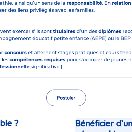
thie, ainsi qu’un sens de la
responsabilité
. En
relation
r des liens privilégiés avec les familles.
ent exercer s’ils sont
titulaires
d’un des
diplômes
reco
mpagnement éducatif petite enfance (AEPE) ou le BEP
ar
concours
et alternent stages pratiques et cours thé
 les
compétences requises
pour s’occuper de jeunes e
fessionnelle
significative.]
Postuler
ble ?
Bénéficier d’u