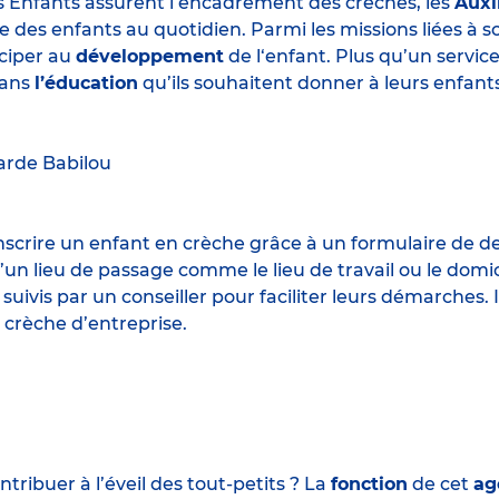
s Enfants assurent l’encadrement des crèches, les
Auxi
e des enfants au quotidien. Parmi les missions liées à 
iciper au
développement
de l‘enfant. Plus qu’un servic
ans
l’éducation
qu’ils souhaitent donner à leurs enfants
arde
Babilou
 inscrire un enfant en crèche grâce à un formulaire de 
un lieu de passage comme le lieu de travail ou le domic
 suivis par un conseiller pour faciliter leurs démarches.
 crèche d’entreprise.
ribuer à l’éveil des tout-petits ? La
fonction
de cet
ag