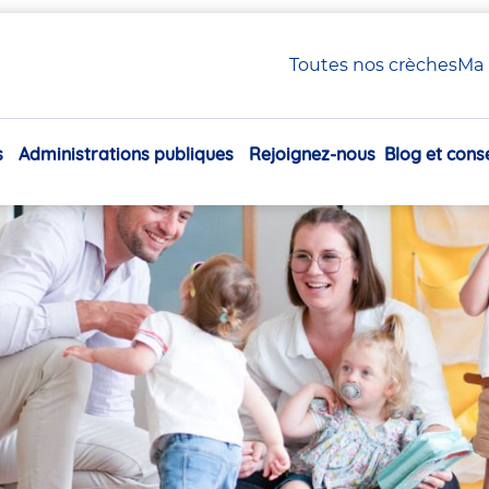
 Petite Enfance en crèche Babilou
Toutes nos crèches
Ma 
xiliaire Petite Enfance en
s
Administrations publiques
Rejoignez-nous
Blog et conse
Navigation
principale