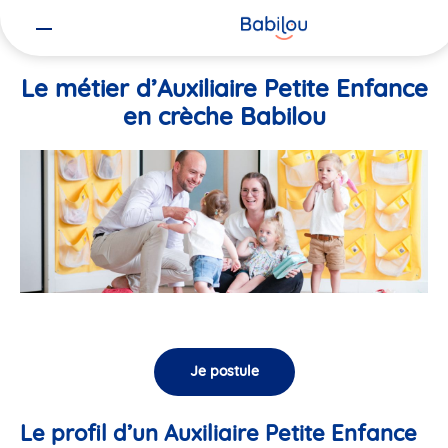
Vous
Accueil
Travailler chez Babilou
Le métier d’Auxiliaire Petite En
êtes
ici
Le métier d’Auxiliaire Petite Enfance
en crèche Babilou
Je postule
Le profil d’un Auxiliaire Petite Enfance