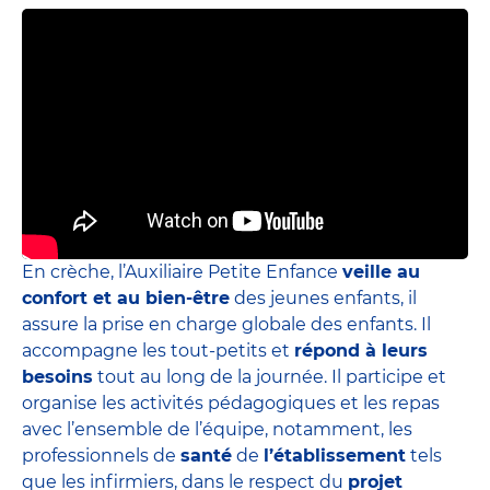
En crèche, l’Auxiliaire Petite Enfance
veille au
confort et au bien-être
des jeunes enfants, il
assure la prise en charge globale des enfants. Il
accompagne les tout-petits et
répond à leurs
besoins
tout au long de la journée. Il participe et
organise les activités pédagogiques et les repas
avec l’ensemble de l’équipe, notamment, les
professionnels de
santé
de
l’établissement
tels
que les infirmiers, dans le respect du
projet