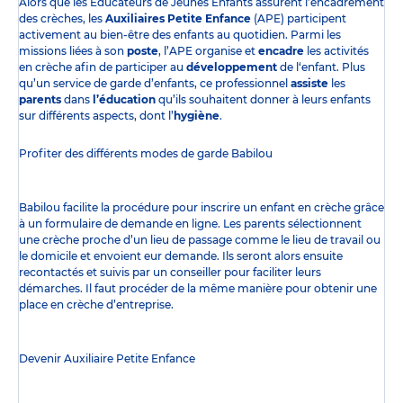
Alors que les Éducateurs de Jeunes Enfants assurent l’encadrement
des crèches, les
Auxiliaires Petite Enfance
(APE) participent
activement au bien-être des enfants au quotidien. Parmi les
missions liées à son
poste
, l’APE organise et
encadre
les activités
en crèche afin de participer au
développement
de l‘enfant. Plus
qu’un service de garde d’enfants, ce professionnel
assiste
les
parents
dans
l’éducation
qu’ils souhaitent donner à leurs enfants
sur différents aspects, dont l’
hygiène
.
Profiter des
différents modes de garde
Babilou
Babilou facilite la procédure pour inscrire un enfant en crèche grâce
à un formulaire de demande en ligne. Les parents sélectionnent
une crèche proche d’un lieu de passage comme le lieu de travail ou
le domicile et envoient eur demande. Ils seront alors ensuite
recontactés et suivis par un conseiller pour faciliter leurs
démarches. Il faut procéder de la même manière pour obtenir une
place en crèche d’entreprise.
Devenir Auxiliaire Petite Enfance