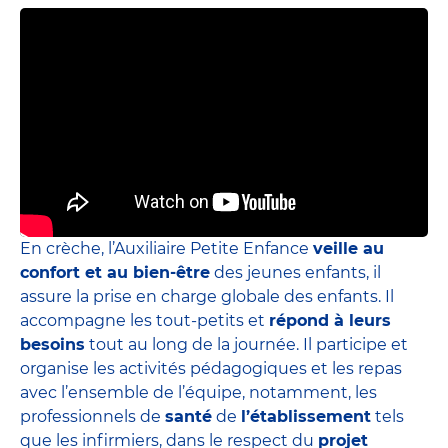
En crèche, l’Auxiliaire Petite Enfance
veille au
confort et au bien-être
des jeunes enfants, il
assure la prise en charge globale des enfants. Il
accompagne les tout-petits et
répond à leurs
besoins
tout au long de la journée. Il participe et
organise les activités pédagogiques et les repas
avec l’ensemble de l’équipe, notamment, les
professionnels de
santé
de
l’établissement
tels
que les infirmiers, dans le respect du
projet