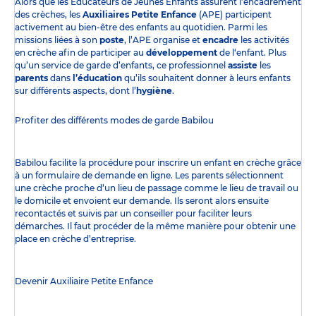
Alors que les Éducateurs de Jeunes Enfants assurent l’encadrement
des crèches, les
Auxiliaires Petite Enfance
(APE) participent
activement au bien-être des enfants au quotidien. Parmi les
missions liées à son
poste
, l’APE organise et
encadre
les activités
en crèche afin de participer au
développement
de l‘enfant. Plus
qu’un service de garde d’enfants, ce professionnel
assiste
les
parents
dans
l’éducation
qu’ils souhaitent donner à leurs enfants
sur différents aspects, dont l’
hygiène
.
Profiter des
différents modes de garde
Babilou
Babilou facilite la procédure pour inscrire un enfant en crèche grâce
à un formulaire de demande en ligne. Les parents sélectionnent
une crèche proche d’un lieu de passage comme le lieu de travail ou
le domicile et envoient eur demande. Ils seront alors ensuite
recontactés et suivis par un conseiller pour faciliter leurs
démarches. Il faut procéder de la même manière pour obtenir une
place en crèche d’entreprise.
Devenir Auxiliaire Petite Enfance