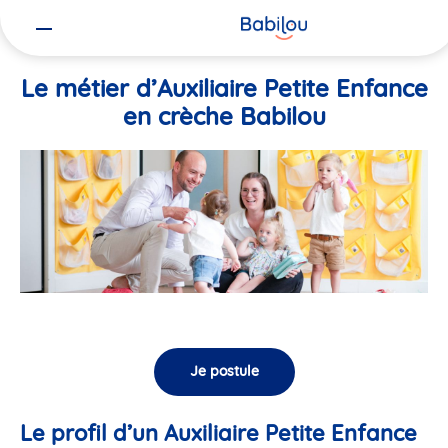
Vous
Accueil
Travailler chez Babilou
Le métier d’Auxiliaire Petite En
êtes
ici
Le métier d’Auxiliaire Petite Enfance
en crèche Babilou
Je postule
Le profil d’un Auxiliaire Petite Enfance