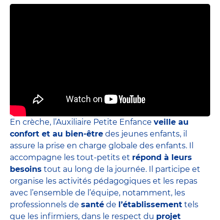
En crèche, l’Auxiliaire Petite Enfance
veille au
confort et au bien-être
des jeunes enfants, il
assure la prise en charge globale des enfants. Il
accompagne les tout-petits et
répond à leurs
besoins
tout au long de la journée. Il participe et
organise les activités pédagogiques et les repas
avec l’ensemble de l’équipe, notamment, les
professionnels de
santé
de
l’établissement
tels
que les infirmiers, dans le respect du
projet