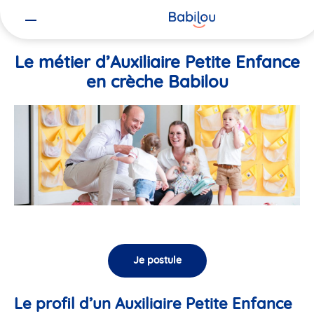
Vous
Accueil
Travailler chez Babilou
Le métier d’Auxiliaire Petite En
êtes
ici
Le métier d’Auxiliaire Petite Enfance
en crèche Babilou
Je postule
Le profil d’un Auxiliaire Petite Enfance