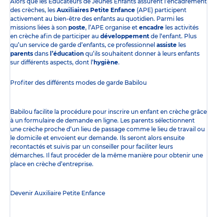
Alors que les Éducateurs de Jeunes Enfants assurent l’encadrement
des crèches, les
Auxiliaires Petite Enfance
(APE) participent
activement au bien-être des enfants au quotidien. Parmi les
missions liées à son
poste
, l’APE organise et
encadre
les activités
en crèche afin de participer au
développement
de l‘enfant. Plus
qu’un service de garde d’enfants, ce professionnel
assiste
les
parents
dans
l’éducation
qu’ils souhaitent donner à leurs enfants
sur différents aspects, dont l’
hygiène
.
Profiter des
différents modes de garde
Babilou
Babilou facilite la procédure pour inscrire un enfant en crèche grâce
à un formulaire de demande en ligne. Les parents sélectionnent
une crèche proche d’un lieu de passage comme le lieu de travail ou
le domicile et envoient eur demande. Ils seront alors ensuite
recontactés et suivis par un conseiller pour faciliter leurs
démarches. Il faut procéder de la même manière pour obtenir une
place en crèche d’entreprise.
Devenir Auxiliaire Petite Enfance