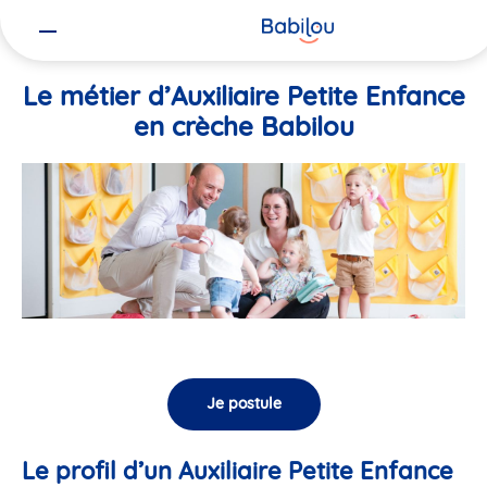
Vous
Accueil
Travailler chez Babilou
Le métier d’Auxiliaire Petite En
êtes
ici
Le métier d’Auxiliaire Petite Enfance
en crèche Babilou
Je postule
Le profil d’un Auxiliaire Petite Enfance