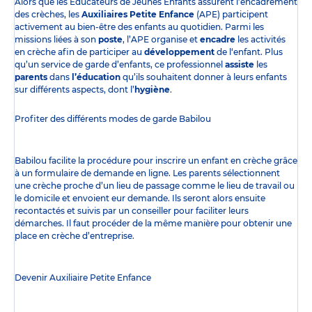
Alors que les Éducateurs de Jeunes Enfants assurent l’encadrement
des crèches, les
Auxiliaires Petite Enfance
(APE) participent
activement au bien-être des enfants au quotidien. Parmi les
missions liées à son
poste
, l’APE organise et
encadre
les activités
en crèche afin de participer au
développement
de l‘enfant. Plus
qu’un service de garde d’enfants, ce professionnel
assiste
les
parents
dans
l’éducation
qu’ils souhaitent donner à leurs enfants
sur différents aspects, dont l’
hygiène
.
Profiter des
différents modes de garde
Babilou
Babilou facilite la procédure pour inscrire un enfant en crèche grâce
à un formulaire de demande en ligne. Les parents sélectionnent
une crèche proche d’un lieu de passage comme le lieu de travail ou
le domicile et envoient eur demande. Ils seront alors ensuite
recontactés et suivis par un conseiller pour faciliter leurs
démarches. Il faut procéder de la même manière pour obtenir une
place en crèche d’entreprise.
Devenir Auxiliaire Petite Enfance