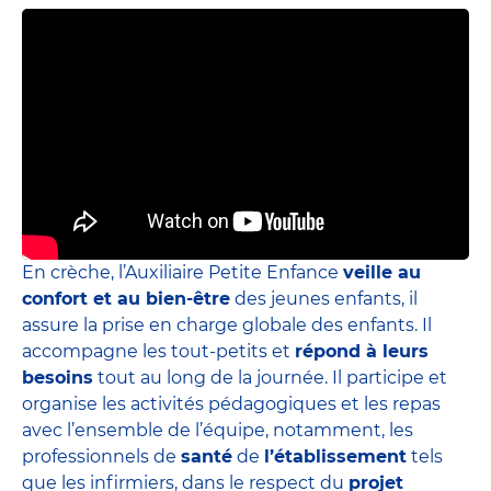
En crèche, l’Auxiliaire Petite Enfance
veille au
confort et au bien-être
des jeunes enfants, il
assure la prise en charge globale des enfants. Il
accompagne les tout-petits et
répond à leurs
besoins
tout au long de la journée. Il participe et
organise les activités pédagogiques et les repas
avec l’ensemble de l’équipe, notamment, les
professionnels de
santé
de
l’établissement
tels
que les infirmiers, dans le respect du
projet