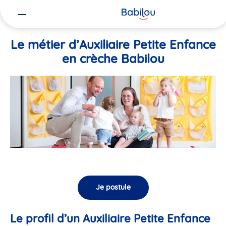
Vous
Accueil
Travailler chez Babilou
Le métier d’Auxiliaire Petite En
êtes
ici
Le métier d’Auxiliaire Petite Enfance
en crèche Babilou
Je postule
Le profil d’un Auxiliaire Petite Enfance