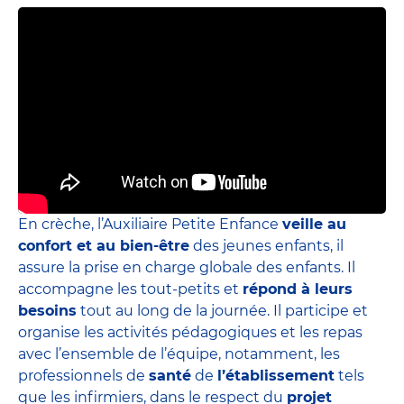
En crèche, l’Auxiliaire Petite Enfance
veille au
confort et au bien-être
des jeunes enfants, il
assure la prise en charge globale des enfants. Il
accompagne les tout-petits et
répond à leurs
besoins
tout au long de la journée. Il participe et
organise les activités pédagogiques et les repas
avec l’ensemble de l’équipe, notamment, les
professionnels de
santé
de
l’établissement
tels
que les infirmiers, dans le respect du
projet