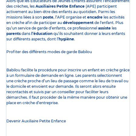
Alors que les Éducateurs de Jeunes Enfants assurent l’encadrement
des crèches, les
Auxiliaires Petite Enfance
(APE) participent
activement au bien-être des enfants au quotidien. Parmi les
missions liées à son
poste
, l’APE organise et
encadre
les activités
en crèche afin de participer au
développement
de l‘enfant. Plus
qu’un service de garde d’enfants, ce professionnel
assiste
les
parents
dans
l’éducation
qu’ils souhaitent donner à leurs enfants
sur différents aspects, dont l’
hygiène
.
Profiter des
différents modes de garde
Babilou
Babilou facilite la procédure pour inscrire un enfant en crèche grâce
à un formulaire de demande en ligne. Les parents sélectionnent
une crèche proche d’un lieu de passage comme le lieu de travail ou
le domicile et envoient eur demande. Ils seront alors ensuite
recontactés et suivis par un conseiller pour faciliter leurs
démarches. Il faut procéder de la même manière pour obtenir une
place en crèche d’entreprise.
Devenir Auxiliaire Petite Enfance