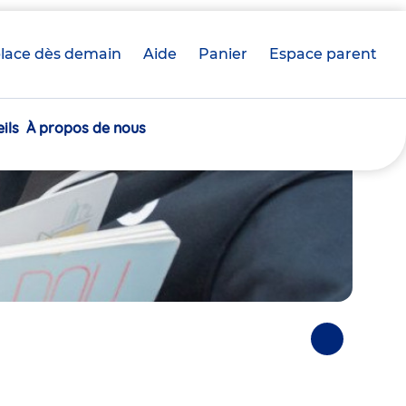
lace dès demain
Aide
Panier
crèche(s)
Espace parent
sélectionnée(s)
ils
À propos de nous
Photos
suivantes