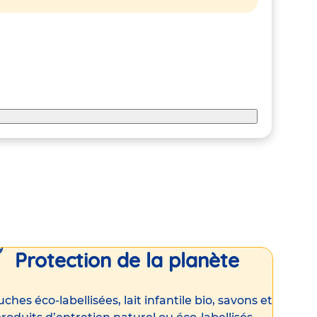
Protection de la planète
ches éco-labellisées, lait infantile bio, savons et