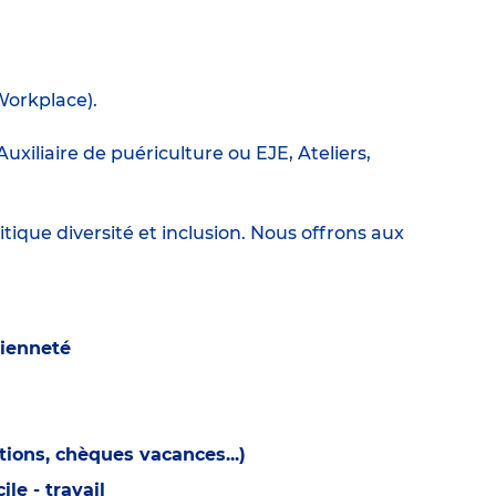
Workplace).
xiliaire de puériculture ou EJE, Ateliers,
itique diversité et inclusion. Nous offrons aux
cienneté
ions, chèques vacances...)
e - travail