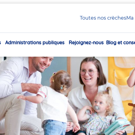
 Petite Enfance en crèche Babilou
Toutes nos crèches
Ma 
xiliaire Petite Enfance en
s
Administrations publiques
Rejoignez-nous
Blog et conse
Navigation
principale