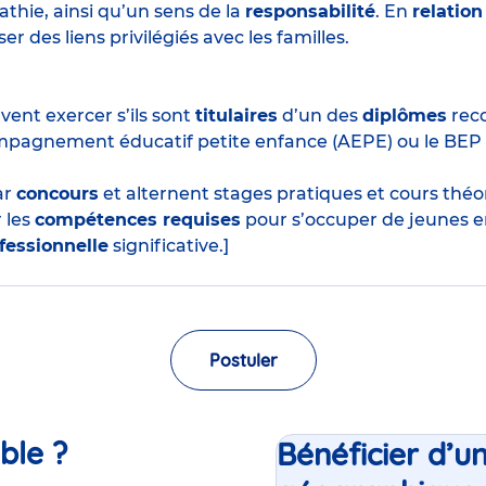
thie, ainsi qu’un sens de la
responsabilité
. En
relation
r des liens privilégiés avec les familles.
ent exercer s’ils sont
titulaires
d’un des
diplômes
reco
mpagnement éducatif petite enfance (AEPE) ou le BEP
ar
concours
et alternent stages pratiques et cours thé
 les
compétences requises
pour s’occuper de jeunes e
fessionnelle
significative.]
Postuler
ble ?
Bénéficier d’u