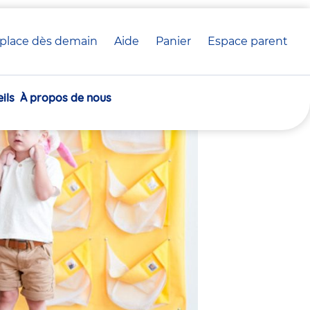
place dès demain
Aide
Panier
crèche(s)
Espace parent
 crèche Babilou
sélectionnée(s)
ils
À propos de nous