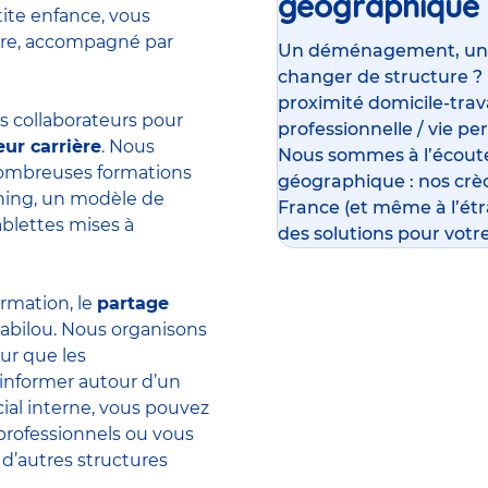
géographique
tite enfance, vous
ière, accompagné par
Un déménagement, un su
changer de structure ?
proximité domicile-travai
 collaborateurs pour
professionnelle / vie pe
eur carrière
. Nous
Nous sommes à l’écoute
 nombreuses formations
géographique : nos crè
rning, un modèle de
France (et même à l’ét
ablettes mises à
des solutions pour votre
ormation, le
partage
abilou. Nous organisons
ur que les
’informer autour d’un
ial interne, vous pouvez
professionnels ou vous
 d’autres structures