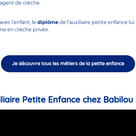
'agent de crèche
.
vec l’enfant, le
diplôme
de l’auxiliaire petite enfance l
 en crèche privée.
Je découvre tous les métiers de la petite enfance
liaire Petite Enfance chez Babilou