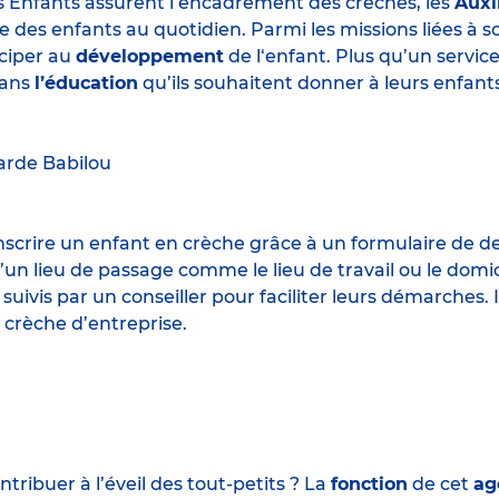
s Enfants assurent l’encadrement des crèches, les
Auxi
e des enfants au quotidien. Parmi les missions liées à 
iciper au
développement
de l‘enfant. Plus qu’un servic
ans
l’éducation
qu’ils souhaitent donner à leurs enfants
arde
Babilou
 inscrire un enfant en crèche grâce à un formulaire de 
un lieu de passage comme le lieu de travail ou le domic
 suivis par un conseiller pour faciliter leurs démarches.
 crèche d’entreprise.
ribuer à l’éveil des tout-petits ? La
fonction
de cet
ag