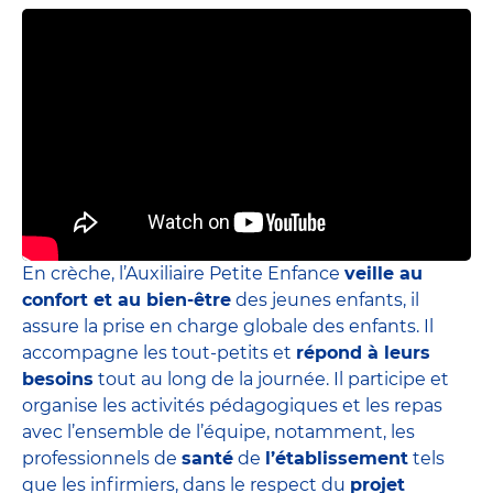
En crèche, l’Auxiliaire Petite Enfance
veille au
confort et au bien-être
des jeunes enfants, il
assure la prise en charge globale des enfants. Il
accompagne les tout-petits et
répond à leurs
besoins
tout au long de la journée. Il participe et
organise les activités pédagogiques et les repas
avec l’ensemble de l’équipe, notamment, les
professionnels de
santé
de
l’établissement
tels
que les infirmiers, dans le respect du
projet