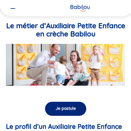
Vous
Accueil
Travailler chez Babilou
Le métier d’Auxiliaire Petite En
êtes
ici
Le métier d’Auxiliaire Petite Enfance
en crèche Babilou
Je postule
Le profil d’un Auxiliaire Petite Enfance