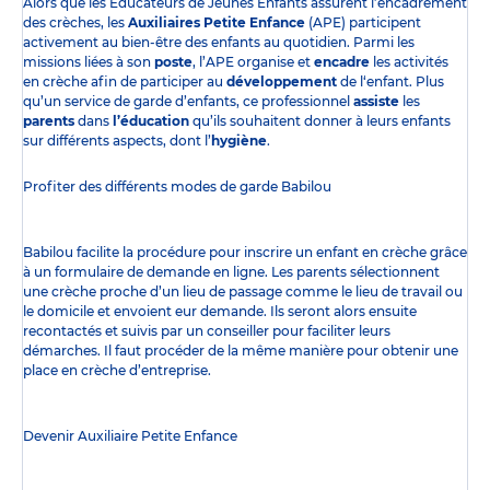
Alors que les Éducateurs de Jeunes Enfants assurent l’encadrement
des crèches, les
Auxiliaires Petite Enfance
(APE) participent
activement au bien-être des enfants au quotidien. Parmi les
missions liées à son
poste
, l’APE organise et
encadre
les activités
en crèche afin de participer au
développement
de l‘enfant. Plus
qu’un service de garde d’enfants, ce professionnel
assiste
les
parents
dans
l’éducation
qu’ils souhaitent donner à leurs enfants
sur différents aspects, dont l’
hygiène
.
Profiter des
différents modes de garde
Babilou
Babilou facilite la procédure pour inscrire un enfant en crèche grâce
à un formulaire de demande en ligne. Les parents sélectionnent
une crèche proche d’un lieu de passage comme le lieu de travail ou
le domicile et envoient eur demande. Ils seront alors ensuite
recontactés et suivis par un conseiller pour faciliter leurs
démarches. Il faut procéder de la même manière pour obtenir une
place en crèche d’entreprise.
Devenir Auxiliaire Petite Enfance