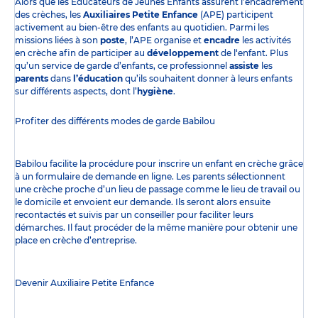
Alors que les Éducateurs de Jeunes Enfants assurent l’encadrement
des crèches, les
Auxiliaires Petite Enfance
(APE) participent
activement au bien-être des enfants au quotidien. Parmi les
missions liées à son
poste
, l’APE organise et
encadre
les activités
en crèche afin de participer au
développement
de l‘enfant. Plus
qu’un service de garde d’enfants, ce professionnel
assiste
les
parents
dans
l’éducation
qu’ils souhaitent donner à leurs enfants
sur différents aspects, dont l’
hygiène
.
Profiter des
différents modes de garde
Babilou
Babilou facilite la procédure pour inscrire un enfant en crèche grâce
à un formulaire de demande en ligne. Les parents sélectionnent
une crèche proche d’un lieu de passage comme le lieu de travail ou
le domicile et envoient eur demande. Ils seront alors ensuite
recontactés et suivis par un conseiller pour faciliter leurs
démarches. Il faut procéder de la même manière pour obtenir une
place en crèche d’entreprise.
Devenir Auxiliaire Petite Enfance