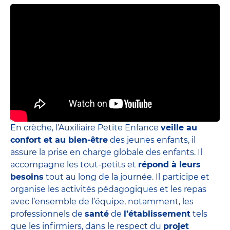
En crèche, l’Auxiliaire Petite Enfance
veille au
confort et au bien-être
des jeunes enfants, il
assure la prise en charge globale des enfants. Il
accompagne les tout-petits et
répond à leurs
besoins
tout au long de la journée. Il participe et
organise les activités pédagogiques et les repas
avec l’ensemble de l’équipe, notamment, les
professionnels de
santé
de
l’établissement
tels
que les infirmiers, dans le respect du
projet