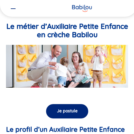
Vous
Accueil
Travailler chez Babilou
Le métier d’Auxiliaire Petite En
êtes
ici
Le métier d’Auxiliaire Petite Enfance
en crèche Babilou
Je postule
Le profil d’un Auxiliaire Petite Enfance