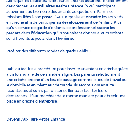
Alors que les Éducateurs de Jeunes Enfants assurent l’encadrement
des crèches, les
Auxiliaires Petite Enfance
(APE) participent
activement au bien-être des enfants au quotidien. Parmi les
missions liées à son
poste
, l’APE organise et
encadre
les activités
en crèche afin de participer au
développement
de l‘enfant. Plus
qu’un service de garde d’enfants, ce professionnel
assiste
les
parents
dans
l’éducation
qu’ils souhaitent donner à leurs enfants
sur différents aspects, dont l’
hygiène
.
Profiter des
différents modes de garde
Babilou
Babilou facilite la procédure pour inscrire un enfant en crèche grâce
à un formulaire de demande en ligne. Les parents sélectionnent
une crèche proche d’un lieu de passage comme le lieu de travail ou
le domicile et envoient eur demande. Ils seront alors ensuite
recontactés et suivis par un conseiller pour faciliter leurs
démarches. Il faut procéder de la même manière pour obtenir une
place en crèche d’entreprise.
Devenir Auxiliaire Petite Enfance