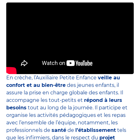
En crèche, l’Auxiliaire Petite Enfance
veille au
confort et au bien-être
des jeunes enfants, il
assure la prise en charge globale des enfants. Il
accompagne les tout-petits et
répond à leurs
besoins
tout au long de la journée. Il participe et
organise les activités pédagogiques et les repas
avec l’ensemble de l’équipe, notamment, les
professionnels de
santé
de
l’établissement
tels
que les infirmiers, dans le respect du
projet