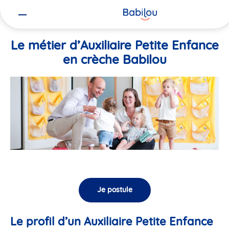
Vous
Accueil
Travailler chez Babilou
Le métier d’Auxiliaire Petite En
êtes
ici
Le métier d’Auxiliaire Petite Enfance
en crèche Babilou
Je postule
Le profil d’un Auxiliaire Petite Enfance