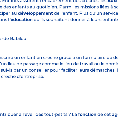
s Enfants assurent l’encadrement des crèches, les
Auxi
e des enfants au quotidien. Parmi les missions liées à 
iciper au
développement
de l‘enfant. Plus qu’un servic
ans
l’éducation
qu’ils souhaitent donner à leurs enfants
arde
Babilou
 inscrire un enfant en crèche grâce à un formulaire de 
un lieu de passage comme le lieu de travail ou le domic
 suivis par un conseiller pour faciliter leurs démarches.
 crèche d’entreprise.
ribuer à l’éveil des tout-petits ? La
fonction
de cet
ag