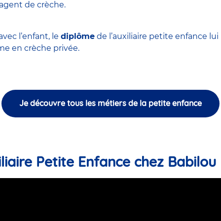
'agent de crèche
.
vec l’enfant, le
diplôme
de l’auxiliaire petite enfance l
 en crèche privée.
Je découvre tous les métiers de la petite enfance
liaire Petite Enfance chez Babilou