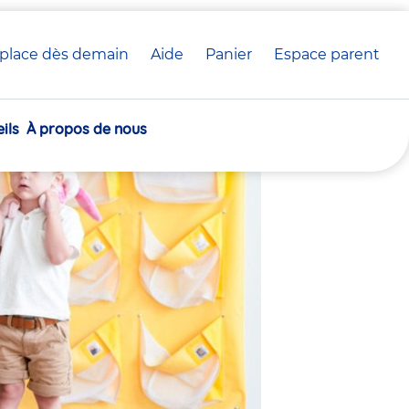
place dès demain
Aide
Panier
crèche(s)
Espace parent
 crèche Babilou
sélectionnée(s)
ils
À propos de nous