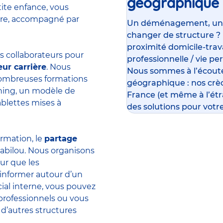
géographique
tite enfance, vous
ière, accompagné par
Un déménagement, un su
changer de structure ?
proximité domicile-travai
 collaborateurs pour
professionnelle / vie pe
eur carrière
. Nous
Nous sommes à l’écoute
 nombreuses formations
géographique : nos crè
rning, un modèle de
France (et même à l’ét
ablettes mises à
des solutions pour votre
ormation, le
partage
abilou. Nous organisons
ur que les
’informer autour d’un
ial interne, vous pouvez
professionnels ou vous
 d’autres structures