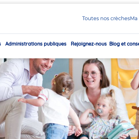
 Petite Enfance en crèche Babilou
Toutes nos crèches
Ma 
xiliaire Petite Enfance en
s
Administrations publiques
Rejoignez-nous
Blog et conse
Navigation
principale