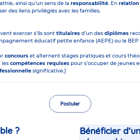
thie, ainsi qu’un sens de la
responsabilité
. En
relation
r des liens privilégiés avec les familles.
ent exercer s’ils sont
titulaires
d’un des
diplômes
reco
mpagnement éducatif petite enfance (AEPE) ou le BEP
ar
concours
et alternent stages pratiques et cours thé
 les
compétences requises
pour s’occuper de jeunes e
fessionnelle
significative.]
Postuler
ble ?
Bénéficier d’u