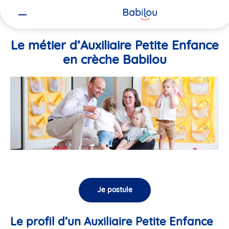
Vous
Accueil
Travailler chez Babilou
Le métier d’Auxiliaire Petite En
êtes
ici
Le métier d’Auxiliaire Petite Enfance
en crèche Babilou
Je postule
Le profil d’un Auxiliaire Petite Enfance