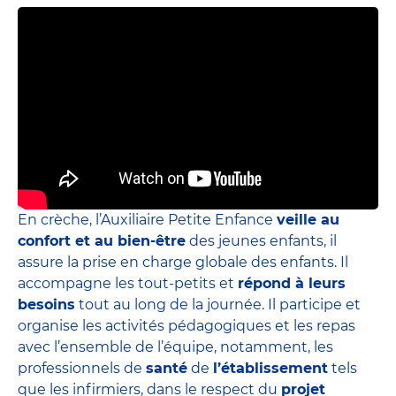
En crèche, l’Auxiliaire Petite Enfance
veille au
confort et au bien-être
des jeunes enfants, il
assure la prise en charge globale des enfants. Il
accompagne les tout-petits et
répond à leurs
besoins
tout au long de la journée. Il participe et
organise les activités pédagogiques et les repas
avec l’ensemble de l’équipe, notamment, les
professionnels de
santé
de
l’établissement
tels
que les infirmiers, dans le respect du
projet