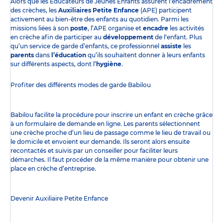
Alors que les Éducateurs de Jeunes Enfants assurent l’encadrement
des crèches, les
Auxiliaires Petite Enfance
(APE) participent
activement au bien-être des enfants au quotidien. Parmi les
missions liées à son
poste
, l’APE organise et
encadre
les activités
en crèche afin de participer au
développement
de l‘enfant. Plus
qu’un service de garde d’enfants, ce professionnel
assiste
les
parents
dans
l’éducation
qu’ils souhaitent donner à leurs enfants
sur différents aspects, dont l’
hygiène
.
Profiter des
différents modes de garde
Babilou
Babilou facilite la procédure pour inscrire un enfant en crèche grâce
à un formulaire de demande en ligne. Les parents sélectionnent
une crèche proche d’un lieu de passage comme le lieu de travail ou
le domicile et envoient eur demande. Ils seront alors ensuite
recontactés et suivis par un conseiller pour faciliter leurs
démarches. Il faut procéder de la même manière pour obtenir une
place en crèche d’entreprise.
Devenir Auxiliaire Petite Enfance