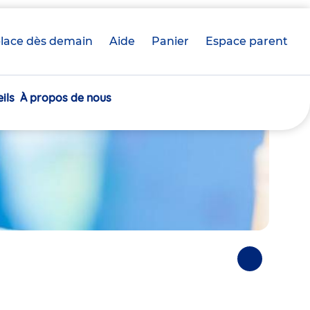
lace dès demain
Aide
Panier
crèche(s)
Espace parent
sélectionnée(s)
ils
À propos de nous
Photos
suivantes