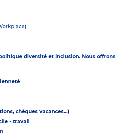
(Workplace)
olitique diversité et inclusion. Nous offrons
cienneté
ions, chèques vacances...)
e - travail
on