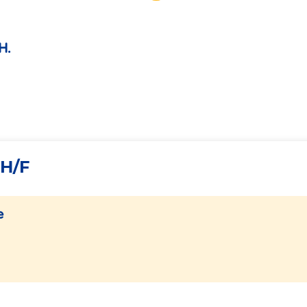
H.
 H/F
e