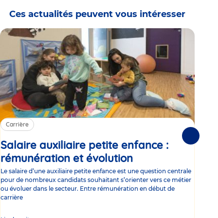
Ces actualités peuvent vous intéresser
Carrière
Ca
Suivante
Salaire auxiliaire petite enfance :
Sa
rémunération et évolution
Article
ce
Le salaire d’une auxiliaire petite enfance est une question centrale
Trav
pour de nombreux candidats souhaitant s’orienter vers ce métier
Parm
ou évoluer dans le secteur. Entre rémunération en début de
occu
carrière
de