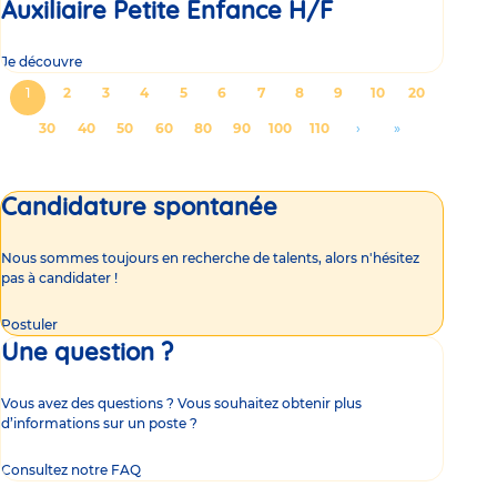
Auxiliaire Petite Enfance H/F
Je découvre
Pagination
Page
1
Page
2
Page
3
Page
4
Page
5
Page
6
Page
7
Page
8
Page
9
Page
10
Page
20
courante
Page
30
Page
40
Page
50
Page
60
Page
80
Page
90
Page
100
Page
110
Aller
›
Aller
»
à
à
la
la
Candidature spontanée
page
dernière
suivante
page
Nous sommes toujours en recherche de talents, alors n'hésitez
pas à candidater !
Postuler
Une question ?
Vous avez des questions ? Vous souhaitez obtenir plus
d’informations sur un poste ?
Consultez notre FAQ