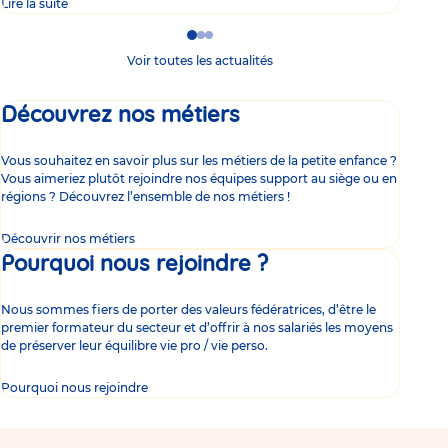
Lire la suite
Lire 
Go
Go
Go
to
to
to
Voir toutes les actualités
slide
slide
slide
1
2
3
Découvrez nos métiers
Vous souhaitez en savoir plus sur les métiers de la petite enfance ?
Vous aimeriez plutôt rejoindre nos équipes support au siège ou en
régions ? Découvrez l’ensemble de nos métiers !
Découvrir nos métiers
Pourquoi nous rejoindre ?
Nous sommes fiers de porter des valeurs fédératrices, d’être le
premier formateur du secteur et d’offrir à nos salariés les moyens
de préserver leur équilibre vie pro / vie perso.
Pourquoi nous rejoindre