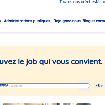
Toutes nos crèches
Ma p
 en crèche et au siège
s
Administrations publiques
Rejoignez-nous
Blog et conse
Navigation
principale
uvez le job qui vous convient.
herche
Filtrer