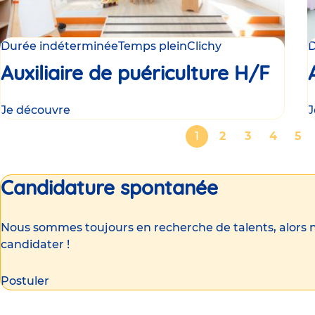
Durée indéterminée
Temps plein
Clichy
D
Auxiliaire de puériculture H/F
Je découvre
J
Pagination
Page
1
Page
2
Page
3
Page
4
Pa
5
courante
Candidature spontanée
Nous sommes toujours en recherche de talents, alors n
candidater !
Postuler