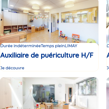
Durée indéterminée
Temps plein
LIMAY
D
Auxiliaire de puériculture H/F
Je découvre
J