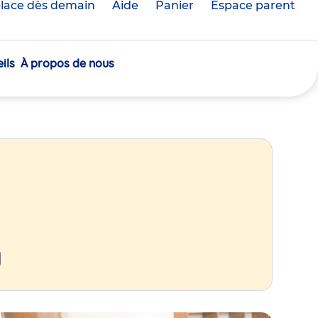
lace dès demain
Aide
Panier
crèche(s)
Espace parent
sélectionnée(s)
ils
À propos de nous