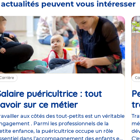
 actualités peuvent vous intéresser
Carrière
Ca
alaire puéricultrice : tout
Pe
savoir sur ce métier
Article
tr
ravailler aux côtés des tout-petits est un véritable
Tra
ngagement . Parmi les professionnels de la
mét
etite enfance, la puéricultrice occupe un rôle
dév
ssentiel dans l’accompagnement des enfants et
C'e