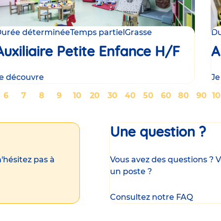
urée déterminée
Temps partiel
Grasse
Du
Auxiliaire Petite Enfance H/F
A
e découvre
Je
ge
Page
6
Page
7
Page
8
Page
9
Page
10
Page
20
Page
30
Page
40
Page
50
Page
60
Page
80
Page
90
P
1
Une question ?
'hésitez pas à
Vous avez des questions ? V
un poste ?
Consultez notre FAQ