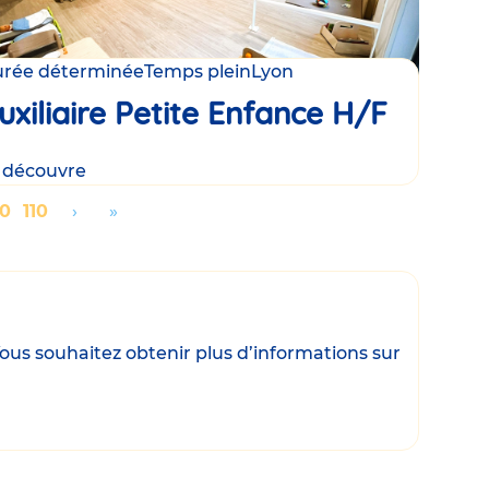
rée déterminée
Temps plein
Lyon
uxiliaire Petite Enfance H/F
 découvre
age
00
Page
110
Aller
›
Aller
»
à
à
la
la
page
dernière
suivante
page
ous souhaitez obtenir plus d’informations sur