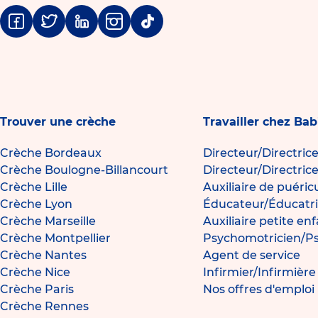
Facebook
Twitter
Linkedin
Instagram
Tiktok
Trouver une crèche
Travailler chez Bab
Crèche Bordeaux
Directeur/Directric
Crèche Boulogne-Billancourt
Directeur/Directric
Crèche Lille
Auxiliaire de puéric
Crèche Lyon
Éducateur/Éducatri
Crèche Marseille
Auxiliaire petite en
Crèche Montpellier
Psychomotricien/P
Crèche Nantes
Agent de service
Crèche Nice
Infirmier/Infirmièr
Crèche Paris
Nos offres d'emploi
Crèche Rennes