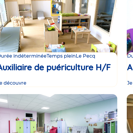
urée indéterminée
Temps plein
Le Pecq
Du
Auxiliaire de puériculture H/F
A
e découvre
Je