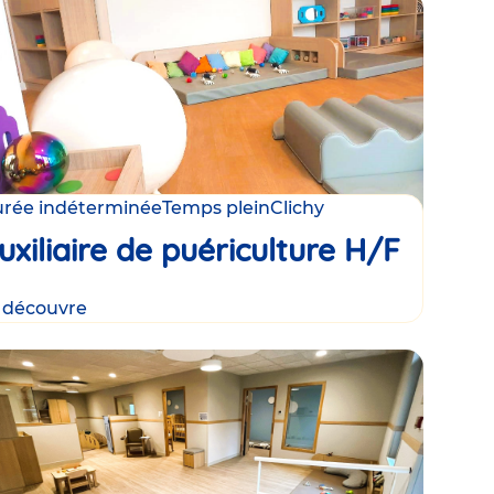
rée indéterminée
Temps plein
Clichy
uxiliaire de puériculture H/F
 découvre