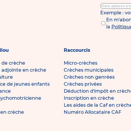
Exemple : v
En m'abonn
la
Politiqu
ilou
Raccourcis
e de crèche
Micro-crèches
e adjointe en crèche
Crèches municipales
ulture
Crèches non genrées
ce de jeunes enfants
Crèches privées
fance
Déduction d'impôt en crèch
sychomotricienne
Inscription en crèche
Les aides de la Caf en crèch
e en crèche
Numéro Allocataire CAF