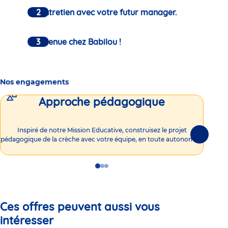
Un entretien avec votre futur manager.
Bienvenue chez Babilou !
Nos engagements
Approche pédagogique
Int
Inspiré de notre Mission Educative, construisez le projet
Suivante
pédagogique de la crèche avec votre équipe, en toute autonomie !
Go
Go
Go
to
to
to
slide
slide
slide
1
2
3
Ces offres peuvent aussi vous
intéresser