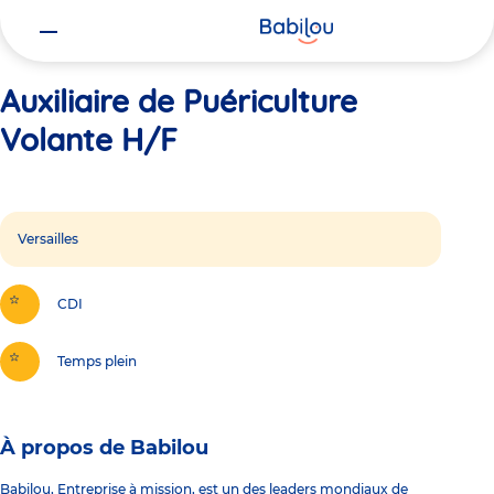
Vous
Accueil
Auxiliaire de Puériculture Volante H/F
êtes
ici
Auxiliaire de Puériculture
Volante H/F
Versailles
CDI
Temps plein
À propos de Babilou
Babilou, Entreprise à mission, est un des leaders mondiaux de