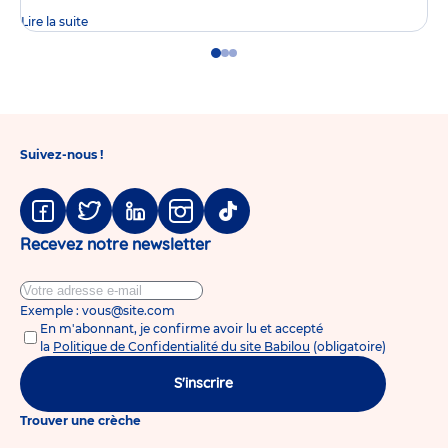
Lire la suite
Go
Go
Go
to
to
to
slide
slide
slide
1
2
3
Suivez-nous !
Facebook
Twitter
Linkedin
Instagram
Tiktok
Recevez notre newsletter
Exemple : vous@site.com
En m'abonnant, je confirme avoir lu et accepté
la
Politique de Confidentialité du site Babilou
(obligatoire)
S'inscrire
Trouver une crèche