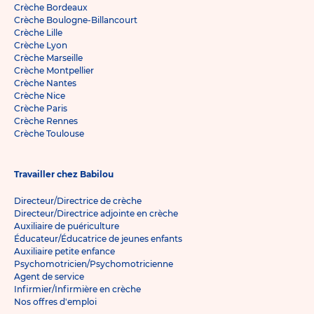
Crèche Bordeaux
Crèche Boulogne-Billancourt
Crèche Lille
Crèche Lyon
Crèche Marseille
Crèche Montpellier
Crèche Nantes
Crèche Nice
Crèche Paris
Crèche Rennes
Crèche Toulouse
Travailler chez Babilou
Directeur/Directrice de crèche
Directeur/Directrice adjointe en crèche
Auxiliaire de puériculture
Éducateur/Éducatrice de jeunes enfants
Auxiliaire petite enfance
Psychomotricien/Psychomotricienne
Agent de service
Infirmier/Infirmière en crèche
Nos offres d'emploi