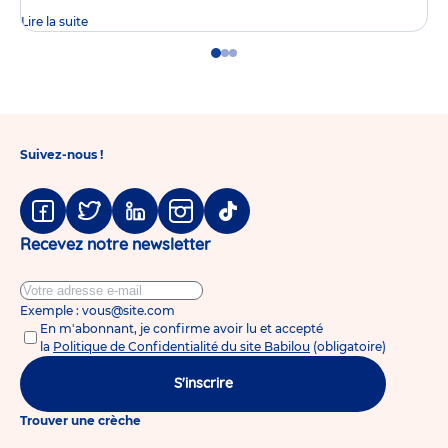
Lire la suite
Go
Go
Go
to
to
to
slide
slide
slide
1
2
3
Suivez-nous !
Facebook
Twitter
Linkedin
Instagram
Tiktok
Recevez notre newsletter
Exemple : vous@site.com
En m'abonnant, je confirme avoir lu et accepté
la
Politique de Confidentialité du site Babilou
(obligatoire)
S'inscrire
Trouver une crèche