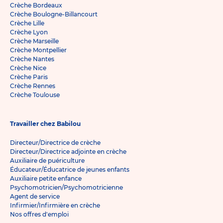
Crèche Bordeaux
Crèche Boulogne-Billancourt
Crèche Lille
Crèche Lyon
Crèche Marseille
Crèche Montpellier
Crèche Nantes
Crèche Nice
Crèche Paris
Crèche Rennes
Crèche Toulouse
Travailler chez Babilou
Directeur/Directrice de crèche
Directeur/Directrice adjointe en crèche
Auxiliaire de puériculture
Éducateur/Éducatrice de jeunes enfants
Auxiliaire petite enfance
Psychomotricien/Psychomotricienne
Agent de service
Infirmier/Infirmière en crèche
Nos offres d'emploi