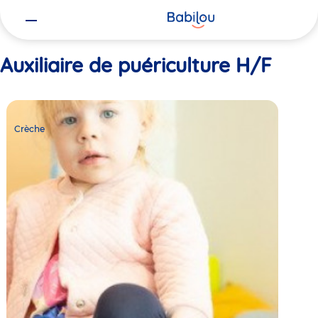
Vous
Accueil
Auxiliaire de puériculture H/F
êtes
ici
Auxiliaire de puériculture H/F
Crèche
Babilou
Crèche
Nantes
Picasso