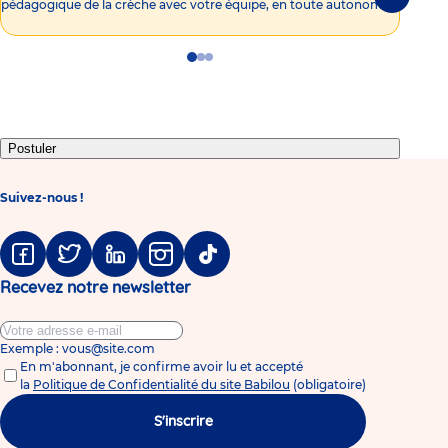
Suivante
pédagogique de la crèche avec votre équipe, en toute autonomie !
Go
Go
Go
to
to
to
slide
slide
slide
1
2
3
Postuler
Suivez-nous !
Facebook
Twitter
Linkedin
Instagram
Tiktok
Recevez notre newsletter
Exemple : vous@site.com
En m'abonnant, je confirme avoir lu et accepté
la
Politique de Confidentialité du site Babilou
(obligatoire)
S'inscrire