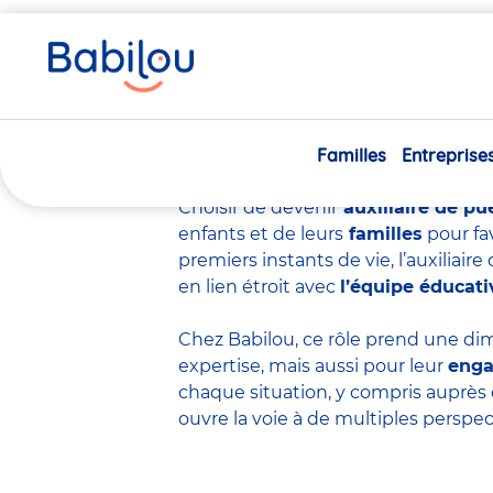
Vous
Accueil
Travailler chez Babilou
Devenir auxiliaire de p
êtes
ici
Devenir auxiliair
Familles
Entreprise
Choisir de devenir
auxiliaire de pu
enfants et de leurs
familles
pour fa
premiers instants de vie, l’auxiliai
en lien étroit avec
l’équipe éducati
Chez Babilou, ce rôle prend une dim
expertise
, mais aussi pour leur
eng
chaque situation, y compris auprès 
ouvre la voie à de multiples perspec