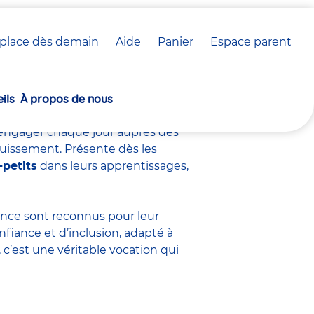
place dès demain
Aide
Panier
crèche(s)
Espace parent
voir sur ce métier
sélectionnée(s)
ils
À propos de nous
s’engager chaque jour auprès des
ouissement. Présente dès les
-petits
dans leurs apprentissages,
fance sont
reconnus pour leur
nfiance et d’inclusion, adapté à
c’est une véritable vocation qui
.