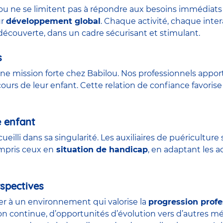
lou ne se limitent pas à répondre aux besoins immédiats 
ur
développement global
. Chaque activité, chaque int
découverte, dans un cadre sécurisant et stimulant.
s
ne mission forte chez Babilou. Nos professionnels appor
urs de leur enfant. Cette relation de confiance favorise 
e enfant
ueilli dans sa singularité. Les auxiliaires de puéricult
ompris ceux en
situation de handicap
, en adaptant les a
spectives
der à un environnement qui valorise la
progression profe
on continue, d’opportunités d’évolution vers d’autres m