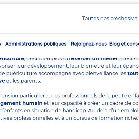
uériculture : tout savoir sur ce métier essentiel
Toutes nos crèches
Ma 
e de puériculture : tout sa
essentiel
s
Administrations publiques
Rejoignez-nous
Blog et conse
Navigation
principale
ériculture
, c’est bien plus qu’
exercer un métier
: c’est 
voriser leur développement, leur bien-être et leur épan
re de puériculture accompagne avec bienveillance les
tout
ve
et les parents.
ension particulière : nos professionnels de la petite en
agement humain
et leur capacité à créer un cadre de co
d’enfants en situation de handicap. Au-delà d’un emploi, 
tives professionnelles et à un cursus de formation riche