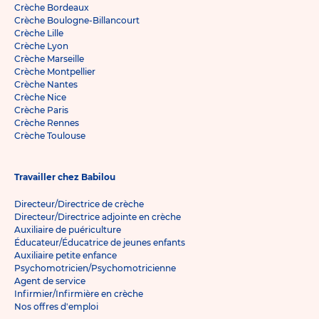
Crèche Bordeaux
Crèche Boulogne-Billancourt
Crèche Lille
Crèche Lyon
Crèche Marseille
Crèche Montpellier
Crèche Nantes
Crèche Nice
Crèche Paris
Crèche Rennes
Crèche Toulouse
Travailler chez Babilou
Directeur/Directrice de crèche
Directeur/Directrice adjointe en crèche
Auxiliaire de puériculture
Éducateur/Éducatrice de jeunes enfants
Auxiliaire petite enfance
Psychomotricien/Psychomotricienne
Agent de service
Infirmier/Infirmière en crèche
Nos offres d'emploi