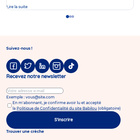
Lire la suite
Go
Go
Go
to
to
to
slide
slide
slide
1
2
3
Suivez-nous !
Facebook
Twitter
Linkedin
Instagram
Tiktok
Recevez notre newsletter
Exemple : vous@site.com
En m'abonnant, je confirme avoir lu et accepté
la
Politique de Confidentialité du site Babilou
(obligatoire)
S'inscrire
Trouver une crèche