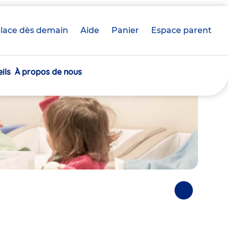
lace dès demain
Aide
Panier
crèche(s)
Espace parent
sélectionnée(s)
ils
À propos de nous
Photos
suivantes