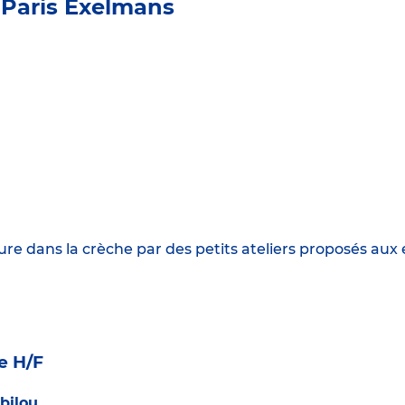
 Paris Exelmans
e dans la crèche par des petits ateliers proposés aux en
e H/F
bilou