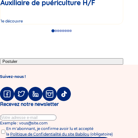
Auxiliaire de puériculture H/F
Au
Je découvre
Je d
Go
Go
Go
Go
Go
Go
Go
Go
to
to
to
to
to
to
to
to
slide
slide
slide
slide
slide
slide
slide
slide
1
2
3
4
5
6
7
8
Postuler
Suivez-nous !
Facebook
Twitter
Linkedin
Instagram
Tiktok
Recevez notre newsletter
Exemple : vous@site.com
En m'abonnant, je confirme avoir lu et accepté
la
Politique de Confidentialité du site Babilou
(obligatoire)