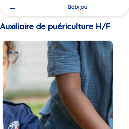
Vous
Accueil
Auxiliaire de puériculture H/F
êtes
ici
Auxiliaire de puériculture H/F
Crèche
Babilou
Crèche
Chelles
Aulnoy