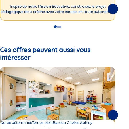
Int
Inspiré de notre Mission Educative, construisez le projet
Suivante
pédagogique de la crèche avec votre équipe, en toute autonomie !
Go
Go
Go
to
to
to
slide
slide
slide
1
2
3
Ces offres peuvent aussi vous
intéresser
Suivante
Durée déterminée
Temps plein
Babilou Chelles Aulnoy
Duré