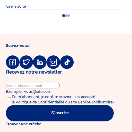
Lire la suite
Go
Go
Go
to
to
to
slide
slide
slide
1
2
3
Suivez-nous !
Facebook
Twitter
Linkedin
Instagram
Tiktok
Recevez notre newsletter
Exemple : vous@site.com
En m'abonnant, je confirme avoir lu et accepté
la
Politique de Confidentialité du site Babilou
(obligatoire)
S'inscrire
Trouver une crèche