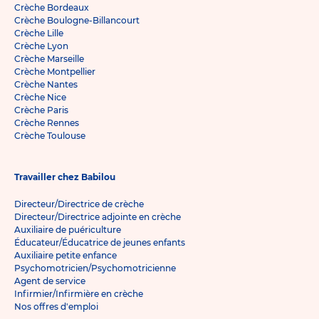
Crèche Bordeaux
Crèche Boulogne-Billancourt
Crèche Lille
Crèche Lyon
Crèche Marseille
Crèche Montpellier
Crèche Nantes
Crèche Nice
Crèche Paris
Crèche Rennes
Crèche Toulouse
Travailler chez Babilou
Directeur/Directrice de crèche
Directeur/Directrice adjointe en crèche
Auxiliaire de puériculture
Éducateur/Éducatrice de jeunes enfants
Auxiliaire petite enfance
Psychomotricien/Psychomotricienne
Agent de service
Infirmier/Infirmière en crèche
Nos offres d'emploi