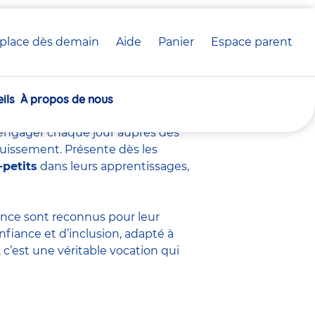
place dès demain
Aide
Panier
crèche(s)
Espace parent
voir sur ce métier
sélectionnée(s)
ils
À propos de nous
s’engager chaque jour auprès des
ouissement. Présente dès les
-petits
dans leurs apprentissages,
fance sont
reconnus pour leur
nfiance et d’inclusion, adapté à
c’est une véritable vocation qui
.