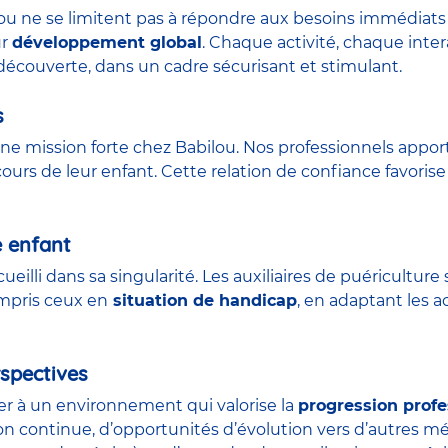
lou ne se limitent pas à répondre aux besoins immédiats 
ur
développement global
. Chaque activité, chaque int
découverte, dans un cadre sécurisant et stimulant.
s
ne mission forte chez Babilou. Nos professionnels appor
urs de leur enfant. Cette relation de confiance favorise 
e enfant
ueilli dans sa singularité. Les auxiliaires de puéricult
ompris ceux en
situation de handicap
, en adaptant les a
spectives
der à un environnement qui valorise la
progression profe
on continue, d’opportunités d’évolution vers d’autres m