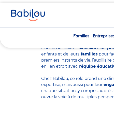
Vous
Accueil
Travailler chez Babilou
Devenir auxiliaire de p
êtes
ici
Devenir auxiliair
Familles
Entreprise
Choisir de devenir
auxiliaire de pu
enfants et de leurs
familles
pour fa
premiers instants de vie, l’auxiliai
en lien étroit avec
l’équipe éducati
Chez Babilou, ce rôle prend une dim
expertise
, mais aussi pour leur
eng
chaque situation, y compris auprès 
ouvre la voie à de multiples perspec