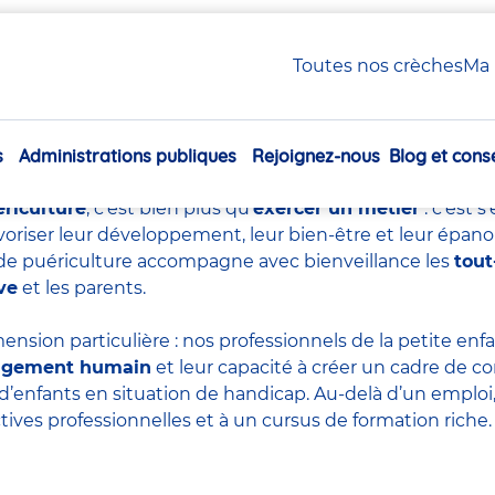
uériculture : tout savoir sur ce métier essentiel
Toutes nos crèches
Ma 
e de puériculture : tout sa
essentiel
s
Administrations publiques
Rejoignez-nous
Blog et conse
Navigation
principale
ériculture
, c’est bien plus qu’
exercer un métier
: c’est 
voriser leur développement, leur bien-être et leur épan
re de puériculture accompagne avec bienveillance les
tout
ve
et les parents.
ension particulière : nos professionnels de la petite en
agement humain
et leur capacité à créer un cadre de co
d’enfants en situation de handicap. Au-delà d’un emploi, 
tives professionnelles et à un cursus de formation riche