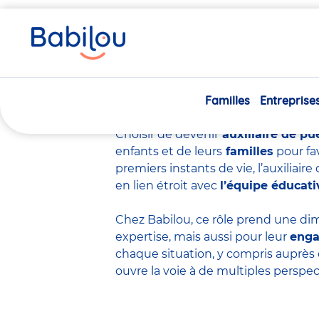
Vous
Accueil
Travailler chez Babilou
Devenir auxiliaire de p
êtes
ici
Devenir auxiliair
Familles
Entreprise
Choisir de devenir
auxiliaire de pu
enfants et de leurs
familles
pour fa
premiers instants de vie, l’auxiliai
en lien étroit avec
l’équipe éducati
Chez Babilou, ce rôle prend une dim
expertise
, mais aussi pour leur
eng
chaque situation, y compris auprès 
ouvre la voie à de multiples perspec