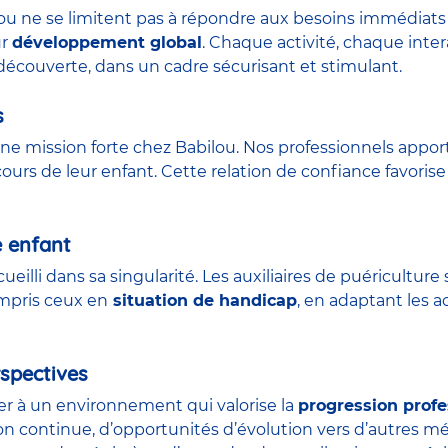
lou ne se limitent pas à répondre aux besoins immédiats 
ur
développement global
. Chaque activité, chaque int
découverte, dans un cadre sécurisant et stimulant.
s
ne mission forte chez Babilou. Nos professionnels appor
urs de leur enfant. Cette relation de confiance favorise 
e enfant
ueilli dans sa singularité. Les auxiliaires de puéricult
ompris ceux en
situation de handicap
, en adaptant les a
spectives
der à un environnement qui valorise la
progression profe
on continue, d’opportunités d’évolution vers d’autres m