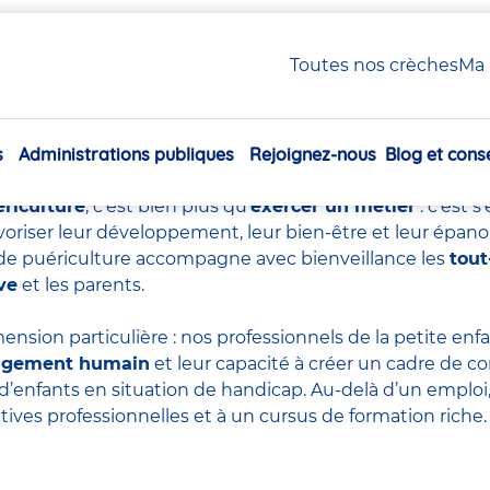
uériculture : tout savoir sur ce métier essentiel
Toutes nos crèches
Ma 
e de puériculture : tout sa
essentiel
s
Administrations publiques
Rejoignez-nous
Blog et conse
Navigation
principale
ériculture
, c’est bien plus qu’
exercer un métier
: c’est 
voriser leur développement, leur bien-être et leur épan
re de puériculture accompagne avec bienveillance les
tout
ve
et les parents.
ension particulière : nos professionnels de la petite en
agement humain
et leur capacité à créer un cadre de co
d’enfants en situation de handicap. Au-delà d’un emploi, 
tives professionnelles et à un cursus de formation riche