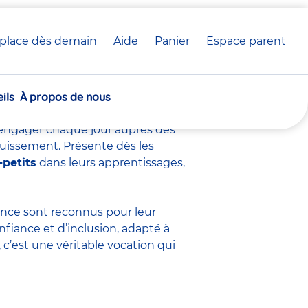
place dès demain
Aide
Panier
crèche(s)
Espace parent
voir sur ce métier
sélectionnée(s)
ils
À propos de nous
s’engager chaque jour auprès des
ouissement. Présente dès les
-petits
dans leurs apprentissages,
fance sont
reconnus pour leur
nfiance et d’inclusion, adapté à
c’est une véritable vocation qui
.