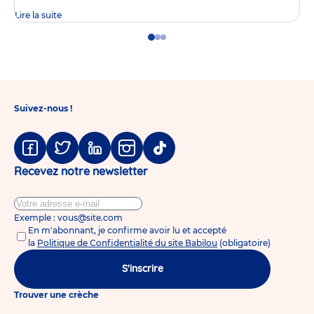
Lire la suite
Go
Go
Go
to
to
to
slide
slide
slide
1
2
3
Suivez-nous !
Facebook
Twitter
Linkedin
Instagram
Tiktok
Recevez notre newsletter
Exemple : vous@site.com
En m'abonnant, je confirme avoir lu et accepté
la
Politique de Confidentialité du site Babilou
(obligatoire)
S'inscrire
Trouver une crèche