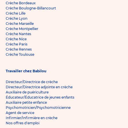
Crèche Bordeaux
Crèche Boulogne-Billancourt
Crèche Lille
Crèche Lyon
Crèche Marseille
Crèche Montpellier
Crèche Nantes
Crèche Nice
Crèche Paris
Crèche Rennes
Crèche Toulouse
Travailler chez Babilou
Directeur/Directrice de crèche
Directeur/Directrice adjointe en crèche
Auxiliaire de puériculture
Éducateur/Éducatrice de jeunes enfants
Auxiliaire petite enfance
Psychomotricien/Psychomotricienne
Agent de service
Infirmier/Infirmière en crèche
Nos offres d'emploi