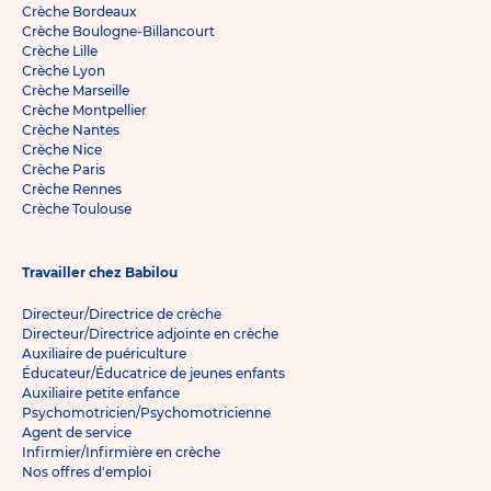
Crèche Bordeaux
Crèche Boulogne-Billancourt
Crèche Lille
Crèche Lyon
Crèche Marseille
Crèche Montpellier
Crèche Nantes
Crèche Nice
Crèche Paris
Crèche Rennes
Crèche Toulouse
Travailler chez Babilou
Directeur/Directrice de crèche
Directeur/Directrice adjointe en crèche
Auxiliaire de puériculture
Éducateur/Éducatrice de jeunes enfants
Auxiliaire petite enfance
Psychomotricien/Psychomotricienne
Agent de service
Infirmier/Infirmière en crèche
Nos offres d'emploi