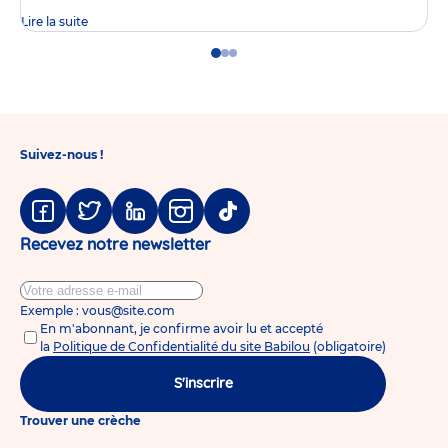
Lire la suite
Go
Go
Go
to
to
to
slide
slide
slide
1
2
3
Suivez-nous !
Facebook
Twitter
Linkedin
Instagram
Tiktok
Recevez notre newsletter
Exemple : vous@site.com
En m'abonnant, je confirme avoir lu et accepté
la
Politique de Confidentialité du site Babilou
(obligatoire)
S'inscrire
Trouver une crèche