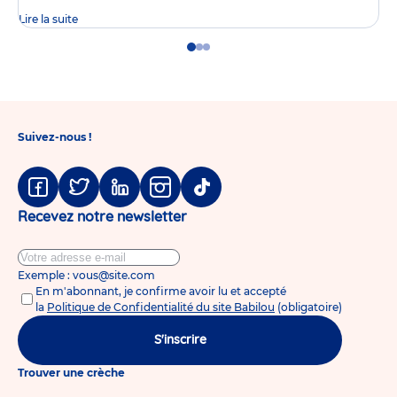
Lire la suite
Go
Go
Go
to
to
to
slide
slide
slide
1
2
3
Suivez-nous !
Facebook
Twitter
Linkedin
Instagram
Tiktok
Recevez notre newsletter
Exemple : vous@site.com
En m'abonnant, je confirme avoir lu et accepté
la
Politique de Confidentialité du site Babilou
(obligatoire)
S'inscrire
Trouver une crèche