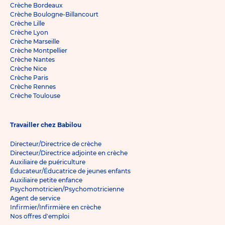
Crèche Bordeaux
Crèche Boulogne-Billancourt
Crèche Lille
Crèche Lyon
Crèche Marseille
Crèche Montpellier
Crèche Nantes
Crèche Nice
Crèche Paris
Crèche Rennes
Crèche Toulouse
Travailler chez Babilou
Directeur/Directrice de crèche
Directeur/Directrice adjointe en crèche
Auxiliaire de puériculture
Éducateur/Éducatrice de jeunes enfants
Auxiliaire petite enfance
Psychomotricien/Psychomotricienne
Agent de service
Infirmier/Infirmière en crèche
Nos offres d'emploi