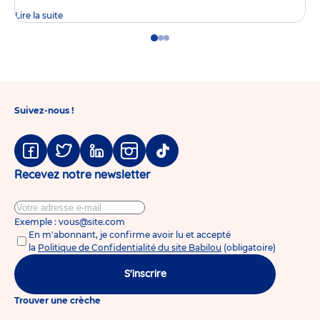
Lire la suite
Go
Go
Go
to
to
to
slide
slide
slide
1
2
3
Suivez-nous !
Facebook
Twitter
Linkedin
Instagram
Tiktok
Recevez notre newsletter
Exemple : vous@site.com
En m'abonnant, je confirme avoir lu et accepté
la
Politique de Confidentialité du site Babilou
(obligatoire)
S'inscrire
Trouver une crèche