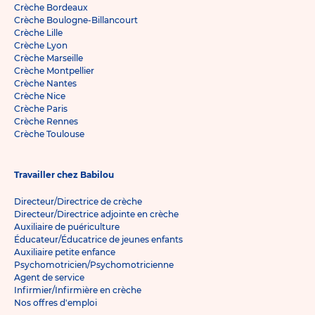
Crèche Bordeaux
Crèche Boulogne-Billancourt
Crèche Lille
Crèche Lyon
Crèche Marseille
Crèche Montpellier
Crèche Nantes
Crèche Nice
Crèche Paris
Crèche Rennes
Crèche Toulouse
Travailler chez Babilou
Directeur/Directrice de crèche
Directeur/Directrice adjointe en crèche
Auxiliaire de puériculture
Éducateur/Éducatrice de jeunes enfants
Auxiliaire petite enfance
Psychomotricien/Psychomotricienne
Agent de service
Infirmier/Infirmière en crèche
Nos offres d'emploi