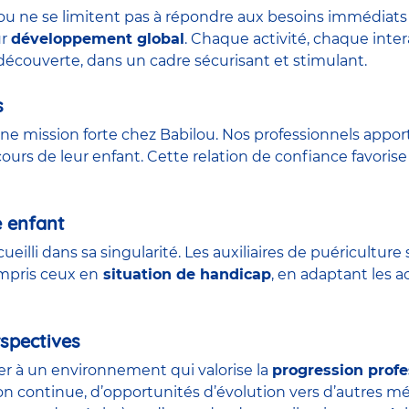
lou ne se limitent pas à répondre aux besoins immédiats 
ur
développement global
. Chaque activité, chaque int
découverte, dans un cadre sécurisant et stimulant.
s
ne mission forte chez Babilou. Nos professionnels appor
urs de leur enfant. Cette relation de confiance favorise 
e enfant
ueilli dans sa singularité. Les auxiliaires de puéricult
ompris ceux en
situation de handicap
, en adaptant les a
spectives
der à un environnement qui valorise la
progression profe
on continue, d’opportunités d’évolution vers d’autres m