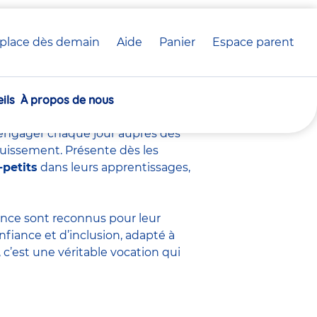
place dès demain
Aide
Panier
crèche(s)
Espace parent
voir sur ce métier
sélectionnée(s)
ils
À propos de nous
s’engager chaque jour auprès des
ouissement. Présente dès les
-petits
dans leurs apprentissages,
fance sont
reconnus pour leur
nfiance et d’inclusion, adapté à
c’est une véritable vocation qui
.