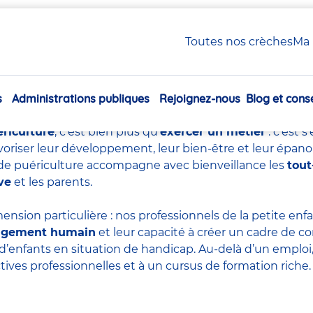
uériculture : tout savoir sur ce métier essentiel
Toutes nos crèches
Ma 
e de puériculture : tout sa
essentiel
s
Administrations publiques
Rejoignez-nous
Blog et conse
Navigation
principale
ériculture
, c’est bien plus qu’
exercer un métier
: c’est 
voriser leur développement, leur bien-être et leur épan
re de puériculture accompagne avec bienveillance les
tout
ve
et les parents.
ension particulière : nos professionnels de la petite en
agement humain
et leur capacité à créer un cadre de co
d’enfants en situation de handicap. Au-delà d’un emploi, 
tives professionnelles et à un cursus de formation riche