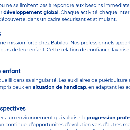
lou ne se limitent pas à répondre aux besoins immédiats 
ur
développement global
. Chaque activité, chaque int
découverte, dans un cadre sécurisant et stimulant.
s
ne mission forte chez Babilou. Nos professionnels appor
urs de leur enfant. Cette relation de confiance favorise 
e enfant
ueilli dans sa singularité. Les auxiliaires de puéricult
ompris ceux en
situation de handicap
, en adaptant les a
spectives
der à un environnement qui valorise la
progression profe
on continue, d’opportunités d’évolution vers d’autres m