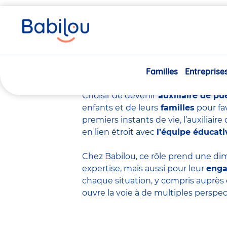
Vous
Accueil
Travailler chez Babilou
Devenir auxiliaire de p
êtes
ici
Devenir auxiliair
Familles
Entreprise
Choisir de devenir
auxiliaire de pu
enfants et de leurs
familles
pour fa
premiers instants de vie, l’auxiliai
en lien étroit avec
l’équipe éducati
Chez Babilou, ce rôle prend une dim
expertise
, mais aussi pour leur
eng
chaque situation, y compris auprès 
ouvre la voie à de multiples perspec