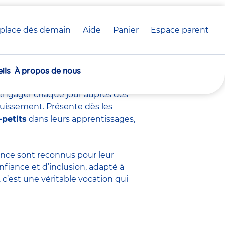
place dès demain
Aide
Panier
crèche(s)
Espace parent
voir sur ce métier
sélectionnée(s)
ils
À propos de nous
s’engager chaque jour auprès des
ouissement. Présente dès les
-petits
dans leurs apprentissages,
fance sont
reconnus pour leur
nfiance et d’inclusion, adapté à
c’est une véritable vocation qui
.