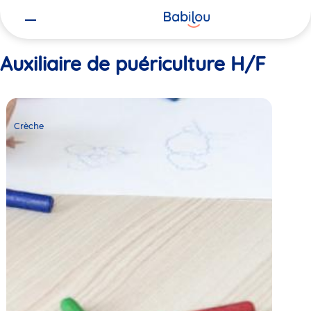
Vous
Accueil
Auxiliaire de puériculture H/F
êtes
ici
Auxiliaire de puériculture H/F
Crèche
Babilou
Crèche
Muret
Pyrénées