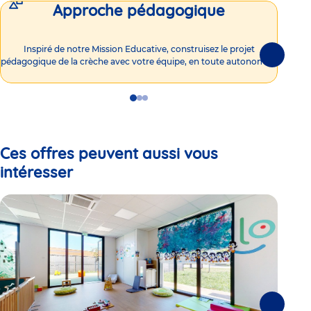
Approche pédagogique
Int
Inspiré de notre Mission Educative, construisez le projet
Suivante
pédagogique de la crèche avec votre équipe, en toute autonomie !
Go
Go
Go
to
to
to
slide
slide
slide
1
2
3
Ces offres peuvent aussi vous
intéresser
Suivante