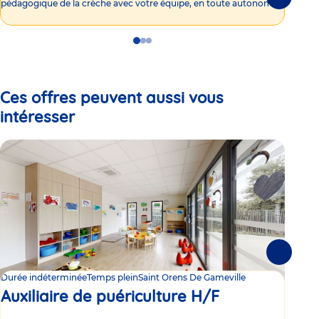
Suivante
pédagogique de la crèche avec votre équipe, en toute autonomie !
Go
Go
Go
to
to
to
slide
slide
slide
1
2
3
Ces offres peuvent aussi vous
intéresser
Suivante
Durée indéterminée
Temps plein
Saint Orens De Gameville
Duré
Auxiliaire de puériculture H/F
Au