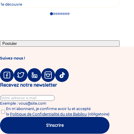
Je découvre
Je d
Go
Go
Go
Go
Go
Go
Go
Go
to
to
to
to
to
to
to
to
slide
slide
slide
slide
slide
slide
slide
slide
1
2
3
4
5
6
7
8
Postuler
Suivez-nous !
Facebook
Twitter
Linkedin
Instagram
Tiktok
Recevez notre newsletter
Exemple : vous@site.com
En m'abonnant, je confirme avoir lu et accepté
la
Politique de Confidentialité du site Babilou
(obligatoire)
S'inscrire