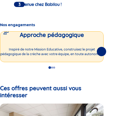
Bienvenue chez Babilou !
Nos engagements
Approche pédagogique
Int
Inspiré de notre Mission Educative, construisez le projet
Suivante
pédagogique de la crèche avec votre équipe, en toute autonomie !
Go
Go
Go
to
to
to
slide
slide
slide
1
2
3
Ces offres peuvent aussi vous
intéresser