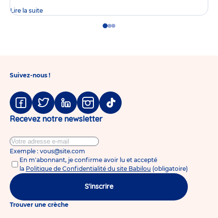
Lire la suite
Go
Go
Go
to
to
to
slide
slide
slide
1
2
3
Suivez-nous !
Facebook
Twitter
Linkedin
Instagram
Tiktok
Recevez notre newsletter
Exemple : vous@site.com
En m'abonnant, je confirme avoir lu et accepté
la
Politique de Confidentialité du site Babilou
(obligatoire)
S'inscrire
Trouver une crèche