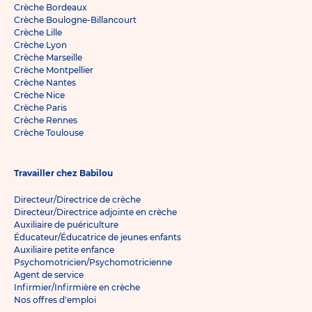
Crèche Bordeaux
Crèche Boulogne-Billancourt
Crèche Lille
Crèche Lyon
Crèche Marseille
Crèche Montpellier
Crèche Nantes
Crèche Nice
Crèche Paris
Crèche Rennes
Crèche Toulouse
Travailler chez Babilou
Directeur/Directrice de crèche
Directeur/Directrice adjointe en crèche
Auxiliaire de puériculture
Éducateur/Éducatrice de jeunes enfants
Auxiliaire petite enfance
Psychomotricien/Psychomotricienne
Agent de service
Infirmier/Infirmière en crèche
Nos offres d'emploi