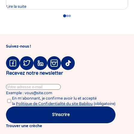
Lire la suite
Go
Go
Go
to
to
to
slide
slide
slide
1
2
3
Suivez-nous !
Facebook
Twitter
Linkedin
Instagram
Tiktok
Recevez notre newsletter
Exemple : vous@site.com
En m'abonnant, je confirme avoir lu et accepté
la
Politique de Confidentialité du site Babilou
(obligatoire)
S'inscrire
Trouver une crèche