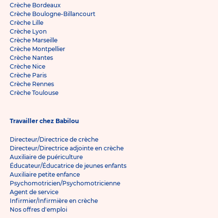
Crèche Bordeaux
Crèche Boulogne-Billancourt
Crèche Lille
Crèche Lyon
Crèche Marseille
Crèche Montpellier
Crèche Nantes
Crèche Nice
Crèche Paris
Crèche Rennes
Crèche Toulouse
Travailler chez Babilou
Directeur/Directrice de crèche
Directeur/Directrice adjointe en crèche
Auxiliaire de puériculture
Éducateur/Éducatrice de jeunes enfants
Auxiliaire petite enfance
Psychomotricien/Psychomotricienne
Agent de service
Infirmier/Infirmière en crèche
Nos offres d'emploi